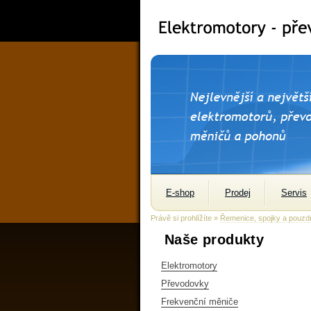
E-shop
Prodej
Servis
Právě si prohlížíte »
Řemenice, spojky a pouzd
Naše produkty
Elektromotory
Převodovky
Frekvenční měniče