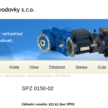
Výroba
Výkup
Pohotovost
Doprava
O nás
ra
»
Klínové řemenice
»
SPZ (9,5mm-10mm)
» SPZ 0150-02
SPZ 0150-02
Základní cena/ks:
(bez DPH)
615 Kč