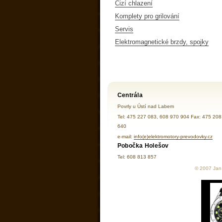
Cizí chlazení
Komplety pro grilování
Servis
Elektromagnetické brzdy, spojky
Centrála
Povrly u Ústí nad Labem
Tel: 475 227 083, 608 970 904 Fax: 475 208
640
e-mail:
info(e)elektromotory-prevodovky.cz
Pobočka Holešov
Tel: 608 813 857
© 2007 Jan 