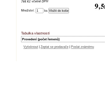
včetně DPH
744 Kč
Množství:
ks
Tabulka vlastností
Provedení (počet řemenů)
Vytisknout
|
Zeptat se prodavače
|
Poslat známému