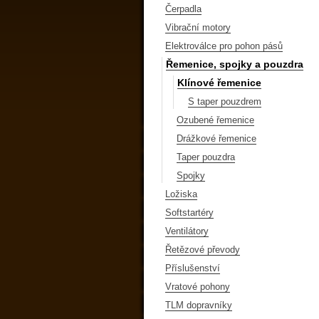
Čerpadla
Vibrační motory
Elektroválce pro pohon pásů
Řemenice, spojky a pouzdra
Klínové řemenice
S taper pouzdrem
Ozubené řemenice
Drážkové řemenice
Taper pouzdra
Spojky
Ložiska
Softstartéry
Ventilátory
Řetězové převody
Příslušenství
Vratové pohony
TLM dopravníky