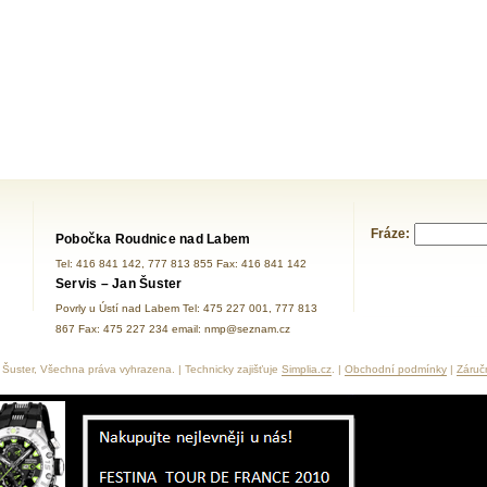
Fráze:
Pobočka Roudnice nad Labem
Tel: 416 841 142, 777 813 855 Fax: 416 841 142
Servis – Jan Šuster
Povrly u Ústí nad Labem Tel: 475 227 001, 777 813
867 Fax: 475 227 234 email: nmp@seznam.cz
Šuster, Všechna práva vyhrazena. | Technicky zajišťuje
Simplia.cz
. |
Obchodní podmínky
|
Záruč