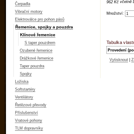
včetně
962 Kč
Čerpadla
Vibrační motory
Množství:
Elektroválce pro pohon pásů
Řemenice, spojky a pouzdra
Klínové řemenice
Tabulka vlast
S taper pouzdrem
Provedení (po
Ozubené řemenice
Drážkové řemenice
Vytisknout
|
Z
Taper pouzdra
Spojky
Ložiska
Softstartéry
Ventilátory
Řetězové převody
Příslušenství
Vratové pohony
TLM dopravníky