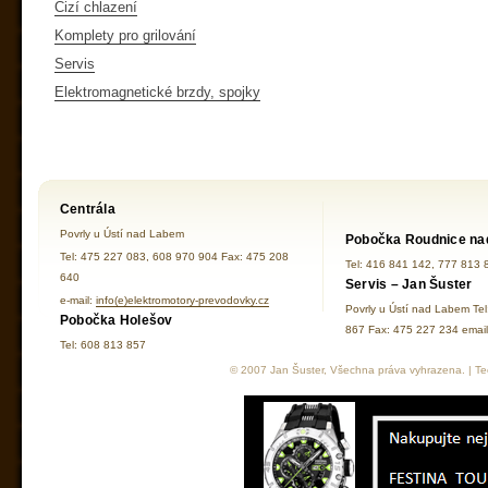
Cizí chlazení
Komplety pro grilování
Servis
Elektromagnetické brzdy, spojky
Centrála
Povrly u Ústí nad Labem
Pobočka Roudnice na
Tel: 475 227 083, 608 970 904 Fax: 475 208
Tel: 416 841 142, 777 813 
640
Servis – Jan Šuster
e-mail:
info(e)elektromotory-prevodovky.cz
Povrly u Ústí nad Labem Te
Pobočka Holešov
867 Fax: 475 227 234 ema
Tel: 608 813 857
© 2007 Jan Šuster, Všechna práva vyhrazena. | Tec