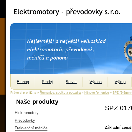
E-shop
Prodej
Servis
Výroba
Výkup
Právě si prohlížíte »
Řemenice, spojky a pouzdra
»
Klínové řemenice
»
SPZ (9,5mm
Naše produkty
SPZ 017
Elektromotory
Převodovky
Základní cena
Frekvenční měniče