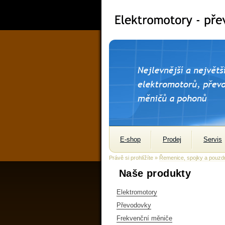
E-shop
Prodej
Servis
Právě si prohlížíte »
Řemenice, spojky a pouzd
Naše produkty
Elektromotory
Převodovky
Frekvenční měniče