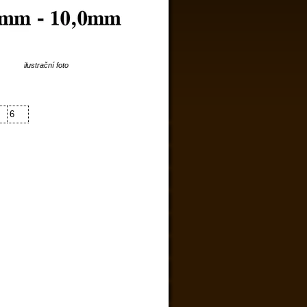
ilustrační foto
6