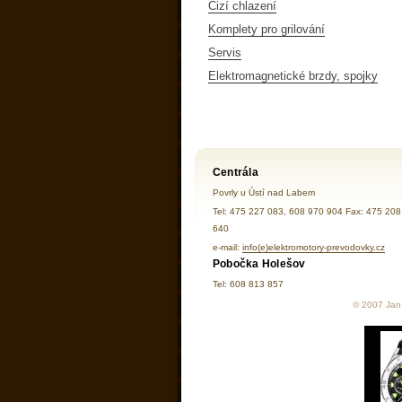
Cizí chlazení
Komplety pro grilování
Servis
Elektromagnetické brzdy, spojky
Centrála
Povrly u Ústí nad Labem
Tel: 475 227 083, 608 970 904 Fax: 475 208
640
e-mail:
info(e)elektromotory-prevodovky.cz
Pobočka Holešov
Tel: 608 813 857
© 2007 Jan 