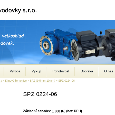
Výroba
Výkup
Pohotovost
Doprava
O nás
ra
»
Klínové řemenice
»
SPZ (9,5mm-10mm)
» SPZ 0224-06
SPZ 0224-06
Základní cena/ks:
(bez DPH)
1 808 Kč