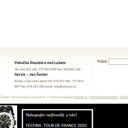
Fráze:
Pobočka Roudnice nad Labem
Tel: 416 841 142, 777 813 855 Fax: 416 841 142
Servis – Jan Šuster
Povrly u Ústí nad Labem Tel: 475 227 001, 777 813
867 Fax: 475 227 234 email: nmp@seznam.cz
Šuster, Všechna práva vyhrazena. | Technicky zajišťuje
Simplia.cz
. |
Obchodní podmínky
|
Záruč