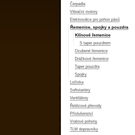
Čerpadla
Vibrační motory
Elektroválce pro pohon pásů
Řemenice, spojky a pouzdra
Klínové řemenice
S taper pouzdrem
Ozubené řemenice
Drážkové řemenice
Taper pouzdra
Spojky
Ložiska
Softstartéry
Ventilátory
Řetězové převody
Příslušenství
Vratové pohony
TLM dopravníky