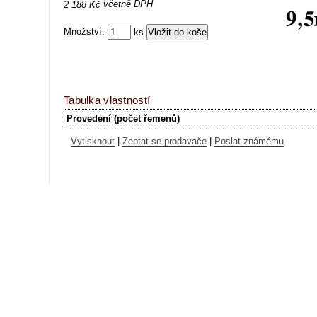
včetně DPH
2 188 Kč
Množství:
ks
Tabulka vlastností
Provedení (počet řemenů)
Vytisknout
|
Zeptat se prodavače
|
Poslat známému