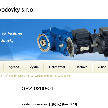
Výroba
Výkup
Pohotovost
Doprava
O nás
ra
»
Klínové řemenice
»
SPZ (9,5mm-10mm)
» SPZ 0280-01
SPZ 0280-01
Základní cena/ks:
(bez DPH)
1 103 Kč