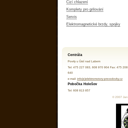
Cizí chlazení
Komplety pro grilování
Servis
Elektromagnetické brzdy, spojky
Centrála
Povrly u Ústí nad Labem
Tel: 475 227 083, 608 970 904 Fax: 475 208
640
e-mail:
info(e)elektromotory-prevodovky.cz
Pobočka Holešov
Tel: 608 813 857
© 2007 Jan 