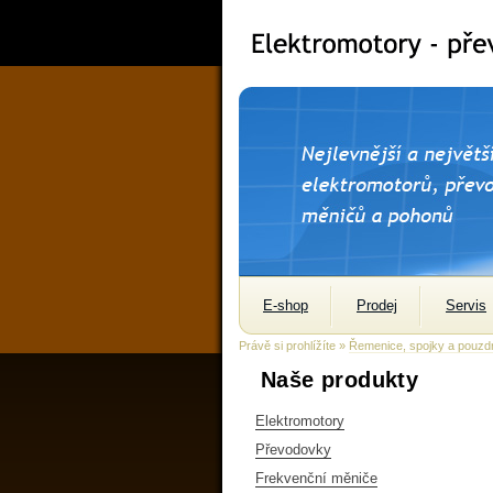
E-shop
Prodej
Servis
Právě si prohlížíte »
Řemenice, spojky a pouzd
Naše produkty
Elektromotory
Převodovky
Frekvenční měniče