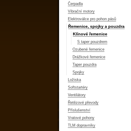
Čerpadla
Vibrační motory
Elektroválce pro pohon pásů
Řemenice, spojky a pouzdra
Klínové řemenice
S taper pouzdrem
Ozubené řemenice
Drážkové řemenice
Taper pouzdra
Spojky
Ložiska
Softstartéry
Ventilátory
Řetězové převody
Příslušenství
Vratové pohony
TLM dopravníky