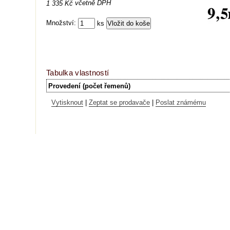
včetně DPH
1 335 Kč
Množství:
ks
Tabulka vlastností
Provedení (počet řemenů)
Vytisknout
|
Zeptat se prodavače
|
Poslat známému