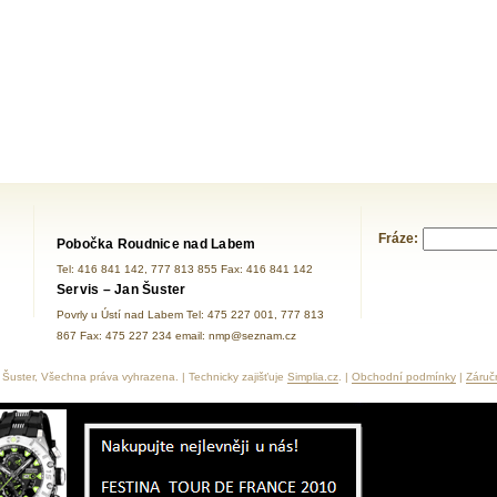
Fráze:
Pobočka Roudnice nad Labem
Tel: 416 841 142, 777 813 855 Fax: 416 841 142
Servis – Jan Šuster
Povrly u Ústí nad Labem Tel: 475 227 001, 777 813
867 Fax: 475 227 234 email: nmp@seznam.cz
Šuster, Všechna práva vyhrazena. | Technicky zajišťuje
Simplia.cz
. |
Obchodní podmínky
|
Záruč