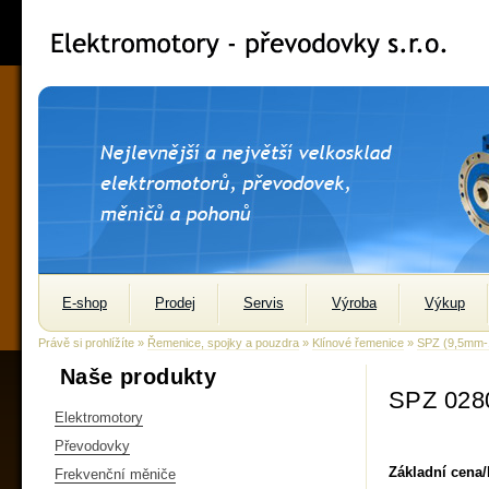
E-shop
Prodej
Servis
Výroba
Výkup
Právě si prohlížíte »
Řemenice, spojky a pouzdra
»
Klínové řemenice
»
SPZ (9,5mm
Naše produkty
SPZ 028
Elektromotory
Převodovky
Základní cena
Frekvenční měniče