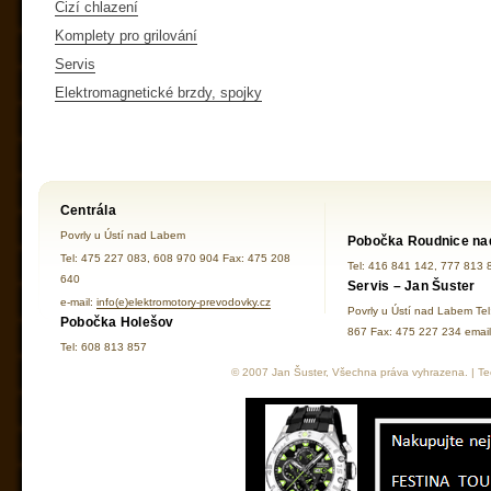
Cizí chlazení
Komplety pro grilování
Servis
Elektromagnetické brzdy, spojky
Centrála
Povrly u Ústí nad Labem
Pobočka Roudnice na
Tel: 475 227 083, 608 970 904 Fax: 475 208
Tel: 416 841 142, 777 813 
640
Servis – Jan Šuster
e-mail:
info(e)elektromotory-prevodovky.cz
Povrly u Ústí nad Labem Te
Pobočka Holešov
867 Fax: 475 227 234 ema
Tel: 608 813 857
© 2007 Jan Šuster, Všechna práva vyhrazena. | Tec