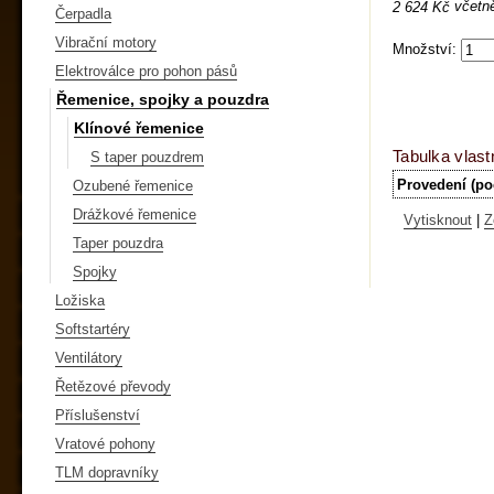
včetn
2 624 Kč
Čerpadla
Vibrační motory
Množství:
Elektroválce pro pohon pásů
Řemenice, spojky a pouzdra
Klínové řemenice
Tabulka vlast
S taper pouzdrem
Provedení (po
Ozubené řemenice
Drážkové řemenice
Vytisknout
|
Z
Taper pouzdra
Spojky
Ložiska
Softstartéry
Ventilátory
Řetězové převody
Příslušenství
Vratové pohony
TLM dopravníky