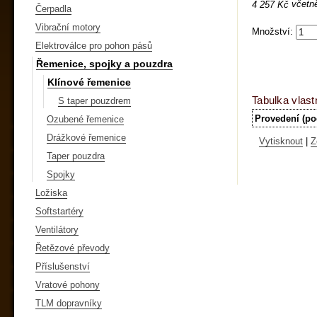
včetn
4 257 Kč
Čerpadla
Vibrační motory
Množství:
Elektroválce pro pohon pásů
Řemenice, spojky a pouzdra
Klínové řemenice
Tabulka vlast
S taper pouzdrem
Provedení (po
Ozubené řemenice
Drážkové řemenice
Vytisknout
|
Z
Taper pouzdra
Spojky
Ložiska
Softstartéry
Ventilátory
Řetězové převody
Příslušenství
Vratové pohony
TLM dopravníky