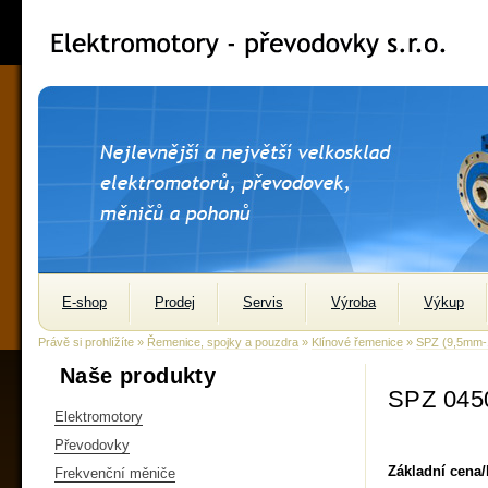
E-shop
Prodej
Servis
Výroba
Výkup
Právě si prohlížíte »
Řemenice, spojky a pouzdra
»
Klínové řemenice
»
SPZ (9,5mm
Naše produkty
SPZ 045
Elektromotory
Převodovky
Základní cena
Frekvenční měniče