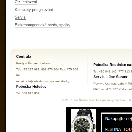
Cizí chlazení
Komplety pro grilování
Servis
Elektromagnetické brzdy, spojky
Centrála
Povrly u Ústí nad Labem
Pobočka Roudnice na
Tel: 475 227 083, 608 970 904 Fax: 475 208
Tel: 416 841 142, 777 813 
640
Servis – Jan Šuster
e-mail:
info(e)elektromotory-prevodovky.cz
Povrly u Ústí nad Labem Te
Pobočka Holešov
867 Fax: 475 227 234 ema
Tel: 608 813 857
© 2007 Jan Šuster, Všechna práva vyhrazena. | Tec