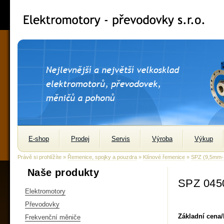
E-shop
Prodej
Servis
Výroba
Výkup
Právě si prohlížíte »
Řemenice, spojky a pouzdra
»
Klínové řemenice
»
SPZ (9,5mm
Naše produkty
SPZ 045
Elektromotory
Převodovky
Základní cena
Frekvenční měniče