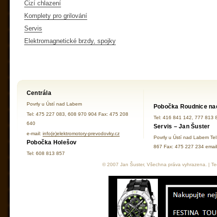
Cizí chlazení
Komplety pro grilování
Servis
Elektromagnetické brzdy, spojky
Centrála
Povrly u Ústí nad Labem
Pobočka Roudnice na
Tel: 475 227 083, 608 970 904 Fax: 475 208
Tel: 416 841 142, 777 813 
640
Servis – Jan Šuster
e-mail:
info(e)elektromotory-prevodovky.cz
Povrly u Ústí nad Labem Te
Pobočka Holešov
867 Fax: 475 227 234 ema
Tel: 608 813 857
© 2007 Jan Šuster, Všechna práva vyhrazena. | Tec