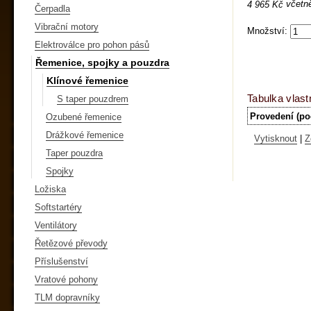
včetn
4 965 Kč
Čerpadla
Vibrační motory
Množství:
Elektroválce pro pohon pásů
Řemenice, spojky a pouzdra
Klínové řemenice
Tabulka vlast
S taper pouzdrem
Provedení (po
Ozubené řemenice
Drážkové řemenice
Vytisknout
|
Z
Taper pouzdra
Spojky
Ložiska
Softstartéry
Ventilátory
Řetězové převody
Příslušenství
Vratové pohony
TLM dopravníky