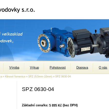
Výroba
Výkup
Pohotovost
Doprava
O nás
ra
»
Klínové řemenice
»
SPZ (9,5mm-10mm)
» SPZ 0630-04
SPZ 0630-04
Základní cena/ks:
(bez DPH)
5 895 Kč