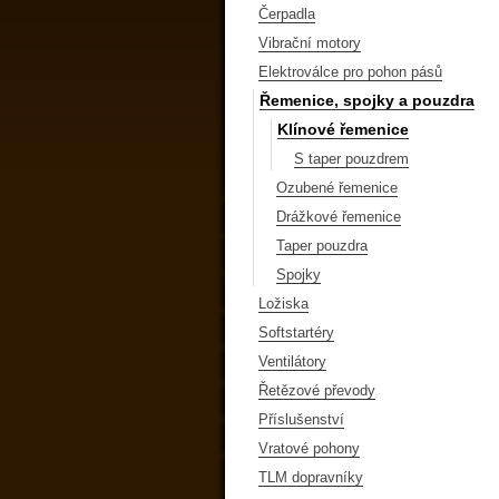
Čerpadla
Vibrační motory
Elektroválce pro pohon pásů
Řemenice, spojky a pouzdra
Klínové řemenice
S taper pouzdrem
Ozubené řemenice
Drážkové řemenice
Taper pouzdra
Spojky
Ložiska
Softstartéry
Ventilátory
Řetězové převody
Příslušenství
Vratové pohony
TLM dopravníky