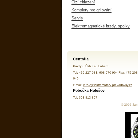
Cizí chlazení
Komplety pro grilování
Servis
Elektromagnetické brzdy, spojky
Centrála
Povrly u Ústí nad Labem
Tel: 475 227 083, 608 970 904 Fax: 475 208
640
e-mail:
info(e)elektromotory-prevodovky.cz
Pobočka Holešov
Tel: 608 813 857
© 2007 Jan 