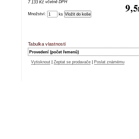
včetně DPH
7 133 Kč
Množství:
ks
Tabulka vlastností
Provedení (počet řemenů)
Vytisknout
|
Zeptat se prodavače
|
Poslat známému