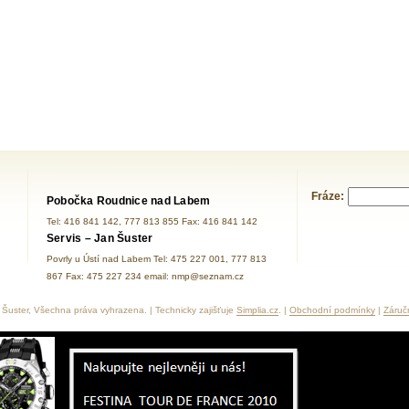
Fráze:
Pobočka Roudnice nad Labem
Tel: 416 841 142, 777 813 855 Fax: 416 841 142
Servis – Jan Šuster
Povrly u Ústí nad Labem Tel: 475 227 001, 777 813
867 Fax: 475 227 234 email: nmp@seznam.cz
Šuster, Všechna práva vyhrazena. | Technicky zajišťuje
Simplia.cz
. |
Obchodní podmínky
|
Záruč