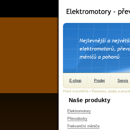
E-shop
Prodej
Servis
Právě si prohlížíte »
Řemenice, spojky a pouzd
Naše produkty
Elektromotory
Převodovky
Frekvenční měniče