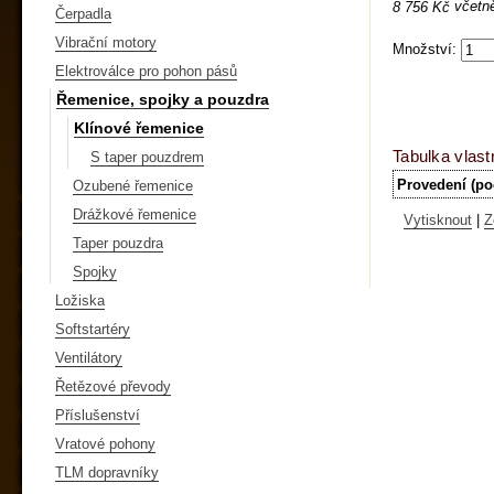
včetn
8 756 Kč
Čerpadla
Vibrační motory
Množství:
Elektroválce pro pohon pásů
Řemenice, spojky a pouzdra
Klínové řemenice
Tabulka vlast
S taper pouzdrem
Provedení (po
Ozubené řemenice
Drážkové řemenice
Vytisknout
|
Z
Taper pouzdra
Spojky
Ložiska
Softstartéry
Ventilátory
Řetězové převody
Příslušenství
Vratové pohony
TLM dopravníky