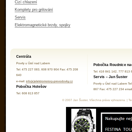
Cizí chlazení
Komplety pro grilování
Servis
Elektromagnetické brzdy, spojky
Centrála
Povrly u Ústí nad Labem
Pobočka Roudnice na
Tel: 475 227 083, 608 970 904 Fax: 475 208
Tel: 416 841 142, 777 813 
640
Servis – Jan Šuster
e-mail:
info(e)elektromotory-prevodovky.cz
Povrly u Ústí nad Labem Te
Pobočka Holešov
867 Fax: 475 227 234 ema
Tel: 608 813 857
© 2007 Jan Šuster, Všechna práva vyhrazena. | Tec