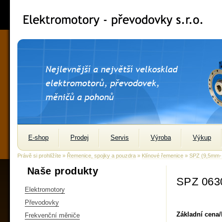
E-shop
Prodej
Servis
Výroba
Výkup
Právě si prohlížíte »
Řemenice, spojky a pouzdra
»
Klínové řemenice
»
SPZ (9,5mm
Naše produkty
SPZ 063
Elektromotory
Převodovky
Základní cena
Frekvenční měniče