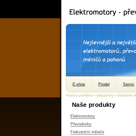
E-shop
Prodej
Servis
Právě si prohlížíte »
Softstartéry
» Softstartér 
Naše produkty
Elektromotory
Převodovky
Frekvenční měniče