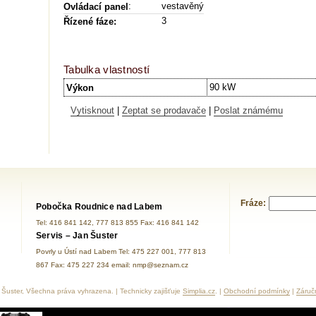
:
vestavěný
Ovládací panel
3
Řízené fáze:
Tabulka vlastností
90 kW
Výkon
Vytisknout
|
Zeptat se prodavače
|
Poslat známému
Fráze:
Pobočka Roudnice nad Labem
Tel: 416 841 142, 777 813 855 Fax: 416 841 142
Servis – Jan Šuster
Povrly u Ústí nad Labem Tel: 475 227 001, 777 813
867 Fax: 475 227 234 email: nmp@seznam.cz
Šuster, Všechna práva vyhrazena. | Technicky zajišťuje
Simplia.cz
. |
Obchodní podmínky
|
Záruč