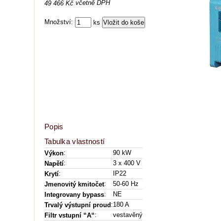
včetně DPH
49 466 Kč
Množství:
ks
Popis
Tabulka vlastností
:
90 kW
Výkon
:
3 x 400 V
Napětí
:
IP22
Krytí
:
50-60 Hz
Jmenovitý kmitočet
:
NE
Integrovany bypass
:
180 A
Trvalý výstupní proud
:
vestavěný
Filtr vstupní “A“