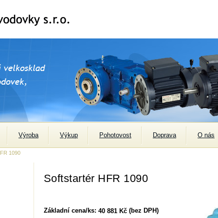
Výroba
Výkup
Pohotovost
Doprava
O nás
HFR 1090
Softstartér HFR 1090
Základní cena/ks:
(bez DPH)
40 881 Kč