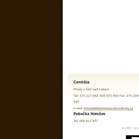
Centrála
Povrly u Ústí nad Labem
Tel: 475 227 083, 608 970 904 Fax: 475 208
640
e-mail:
info(e)elektromotory-prevodovky.cz
Pobočka Holešov
Tel: 608 813 857
© 2007 Jan 