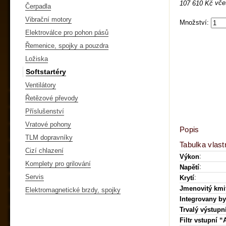
vče
107 610 Kč
Čerpadla
Vibrační motory
Množství:
Elektroválce pro pohon pásů
Řemenice, spojky a pouzdra
Ložiska
Softstartéry
Ventilátory
Řetězové převody
Příslušenství
Vratové pohony
Popis
TLM dopravníky
Tabulka vlast
Cizí chlazení
:
Výkon
Komplety pro grilování
:
Napětí
Servis
:
Krytí
Jmenovitý kmi
Elektromagnetické brzdy, spojky
Integrovany b
Trvalý výstupn
Filtr vstupní “