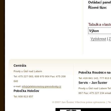
Ovládací panel
Řízené fáze:
Tabulka vlast
Výkon
Vytisknout
|
Z
Centrála
Povrly u Ústí nad Labem
Pobočka Roudnice na
Tel: 475 227 083, 608 970 904 Fax: 475 208
Tel: 416 841 142, 777 813 
640
Servis – Jan Šuster
e-mail:
info(e)elektromotory-prevodovky.cz
Povrly u Ústí nad Labem Te
Pobočka Holešov
867 Fax: 475 227 234 ema
Tel: 608 813 857
© 2007 Jan Šuster, Všechna práva vyhrazena. | Tec