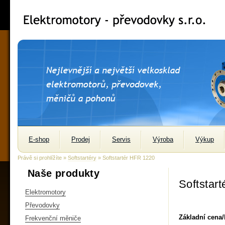
E-shop
Prodej
Servis
Výroba
Výkup
Právě si prohlížíte »
Softstartéry
» Softstartér HFR 1220
Naše produkty
Softstar
Elektromotory
Převodovky
Základní cena
Frekvenční měniče