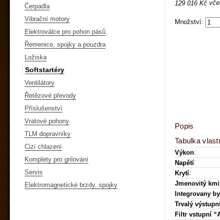
vče
129 016 Kč
Čerpadla
Vibrační motory
Množství:
Elektroválce pro pohon pásů
Řemenice, spojky a pouzdra
Ložiska
Softstartéry
Ventilátory
Řetězové převody
Příslušenství
Vratové pohony
Popis
TLM dopravníky
Tabulka vlast
Cizí chlazení
:
Výkon
Komplety pro grilování
:
Napětí
Servis
:
Krytí
Jmenovitý kmi
Elektromagnetické brzdy, spojky
Integrovany b
Trvalý výstupn
Filtr vstupní “