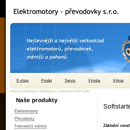
E-shop
Prodej
Servis
Výroba
Výkup
Právě si prohlížíte »
Softstartéry
» Softstartér HFR 1280
Naše produkty
Softstar
Elektromotory
Převodovky
Základní cena
Frekvenční měniče