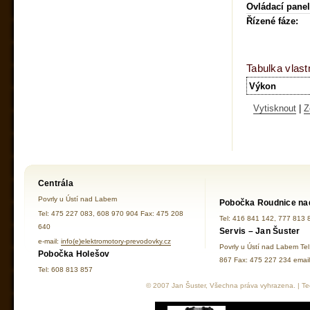
Ovládací panel
Řízené fáze:
Tabulka vlast
Výkon
Vytisknout
|
Z
Centrála
Povrly u Ústí nad Labem
Pobočka Roudnice na
Tel: 475 227 083, 608 970 904 Fax: 475 208
Tel: 416 841 142, 777 813 
640
Servis – Jan Šuster
e-mail:
info(e)elektromotory-prevodovky.cz
Povrly u Ústí nad Labem Te
Pobočka Holešov
867 Fax: 475 227 234 ema
Tel: 608 813 857
© 2007 Jan Šuster, Všechna práva vyhrazena. | Tec