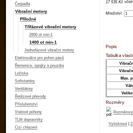
včet
17 535 Kč
Čerpadla
Vibrační motory
Množství:
Příložné
Třífázové vibrační motory
2800 ot min-1
1400 ot min-1
Popis
Jednofázové vibrační motory
Tabulka vlast
Elektroválce pro pohon pásů
Vibračn
Řemenice, spojky a pouzdra
Vibračn
Ložiska
Max. p
Softstartéry
Váh
Ventilátory
Velik
Řetězové převody
Rozměry
Příslušenství
Vratové pohony
Rozměrový 
TLM dopravníky
Vytisknout
|
Z
Cizí chlazení