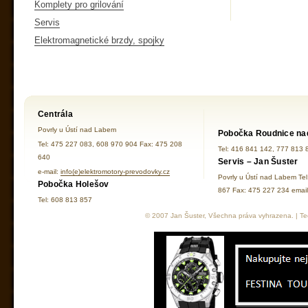
Komplety pro grilování
Servis
Elektromagnetické brzdy, spojky
Centrála
Povrly u Ústí nad Labem
Pobočka Roudnice na
Tel: 475 227 083, 608 970 904 Fax: 475 208
Tel: 416 841 142, 777 813 
640
Servis – Jan Šuster
e-mail:
info(e)elektromotory-prevodovky.cz
Povrly u Ústí nad Labem Te
Pobočka Holešov
867 Fax: 475 227 234 ema
Tel: 608 813 857
© 2007 Jan Šuster, Všechna práva vyhrazena. | Tec