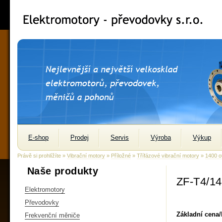
E-shop
Prodej
Servis
Výroba
Výkup
Právě si prohlížíte »
Vibrační motory
»
Příložné
»
Třífázové vibrační motory
»
1400 o
Naše produkty
ZF-T4/1
Elektromotory
Převodovky
Základní cena
Frekvenční měniče