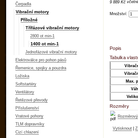
včetn
9 889 Kč
Čerpadla
Vibrační motory
Množství:
Příložné
Třífázové vibrační motory
2800 ot min-1
1400 ot min-1
Popis
Jednofázové vibrační motory
Tabulka vlast
Elektroválce pro pohon pásů
Vibračn
Řemenice, spojky a pouzdra
Vibračn
Ložiska
Max. p
Softstartéry
Váh
Ventilátory
Velik
Řetězové převody
Rozměry
Příslušenství
Vratové pohony
Rozměrový 
TLM dopravníky
Vytisknout
|
Z
Cizí chlazení