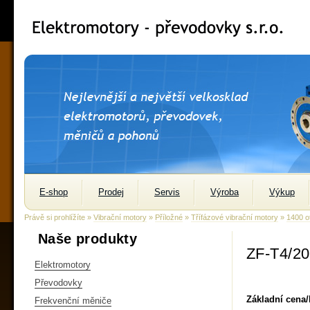
E-shop
Prodej
Servis
Výroba
Výkup
Právě si prohlížíte »
Vibrační motory
»
Příložné
»
Třífázové vibrační motory
»
1400 o
Naše produkty
ZF-T4/2
Elektromotory
Převodovky
Základní cena
Frekvenční měniče