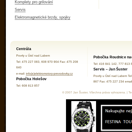
Komplety pro grilování
Servis
Elektromagnetické brzdy, spojky
Centrála
Povrly u Ústí nad Labem
Pobočka Roudnice na
Tel: 475 227 083, 608 970 904 Fax: 475 208
Tel: 416 841 142, 777 813 
640
Servis – Jan Šuster
e-mail:
info(e)elektromotory-prevodovky.cz
Povrly u Ústí nad Labem Te
Pobočka Holešov
867 Fax: 475 227 234 ema
Tel: 608 813 857
© 2007 Jan Šuster, Všechna práva vyhrazena. | Tec