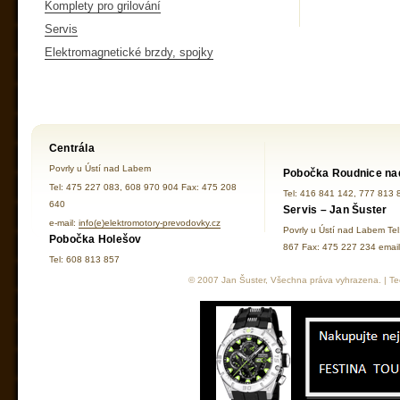
Komplety pro grilování
Servis
Elektromagnetické brzdy, spojky
Centrála
Povrly u Ústí nad Labem
Pobočka Roudnice na
Tel: 475 227 083, 608 970 904 Fax: 475 208
Tel: 416 841 142, 777 813 
640
Servis – Jan Šuster
e-mail:
info(e)elektromotory-prevodovky.cz
Povrly u Ústí nad Labem Te
Pobočka Holešov
867 Fax: 475 227 234 ema
Tel: 608 813 857
© 2007 Jan Šuster, Všechna práva vyhrazena. | Tec