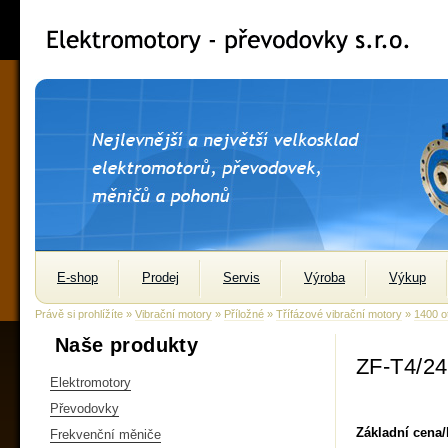
E-shop
Prodej
Servis
Výroba
Výkup
Právě si prohlížíte »
Vibrační motory
»
Příložné
»
Třífázové vibrační motory
»
1400 o
Naše produkty
ZF-T4/2
Elektromotory
Převodovky
Základní cena
Frekvenční měniče