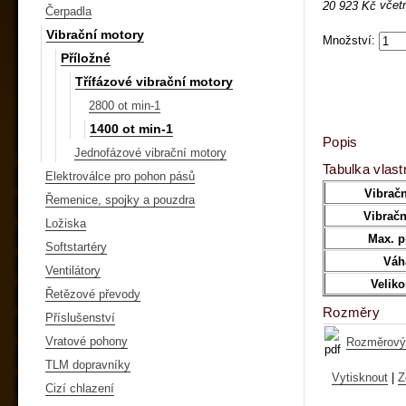
včet
20 923 Kč
Čerpadla
Vibrační motory
Množství:
Příložné
Třífázové vibrační motory
2800 ot min-1
1400 ot min-1
Popis
Jednofázové vibrační motory
Tabulka vlast
Elektroválce pro pohon pásů
Vibračn
Řemenice, spojky a pouzdra
Vibračn
Ložiska
Max. p
Softstartéry
Váh
Ventilátory
Velik
Řetězové převody
Rozměry
Příslušenství
Vratové pohony
Rozměrový 
TLM dopravníky
Vytisknout
|
Z
Cizí chlazení