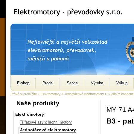
E-shop
Prodej
Servis
Výroba
Výkup
Právě si prohlížíte »
Elektromotory
»
Jednofázové elektromotory
»
S jedním kondenz
Naše produkty
MY 71 A
Elektromotory
B3 - pa
Třífázové asynchronní motory
Jednofázové elektromotory