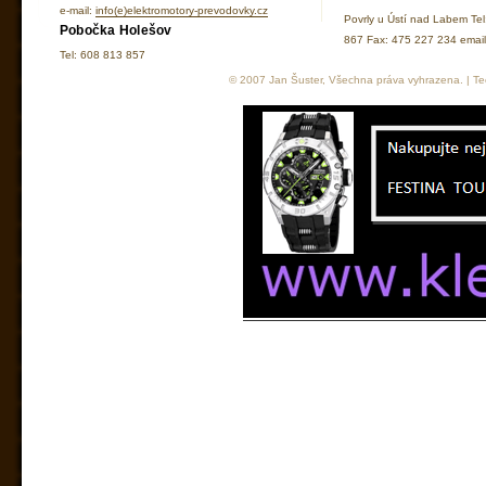
e-mail:
info(e)elektromotory-prevodovky.cz
Povrly u Ústí nad Labem Te
Pobočka Holešov
867 Fax: 475 227 234 ema
Tel: 608 813 857
© 2007 Jan Šuster, Všechna práva vyhrazena. | Tec