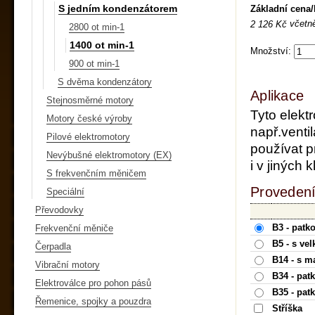
S jedním kondenzátorem
Základní cena
včetn
2 126 Kč
2800 ot min-1
1400 ot min-1
Množství:
900 ot min-1
S dvěma kondenzátory
Aplikace
Stejnosměrné motory
Tyto elekt
Motory české výroby
např.ventil
Pilové elektromotory
používat p
Nevýbušné elektromotory (EX)
i v jiných
S frekvenčním měničem
Provedení
Speciální
Převodovky
B3 - patk
Frekvenční měniče
B5 - s ve
Čerpadla
B14 - s m
Vibrační motory
B34 - pat
Elektroválce pro pohon pásů
B35 - pat
Řemenice, spojky a pouzdra
Stříška