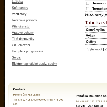
Ložiska
Termistor
Softstartéry
Termokon
Rozměry j
Ventilátory
Řetězové převody
Tabulka vl
Příslušenství
Osová výška
Vratové pohony
Výkon
TLM dopravníky
Otáčky
Cizí chlazení
Vytisknout
|
Z
Komplety pro grilování
Servis
Elektromagnetické brzdy, spojky
Centrála
Povrly u Ústí nad Labem
Pobočka Roudnice na
Tel: 475 227 083, 608 970 904 Fax: 475 208
Tel: 416 841 142, 777 813 
640
Servis – Jan Šuster