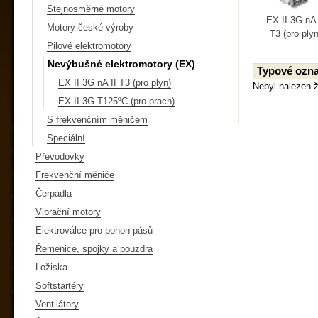
Stejnosměrné motory
EX II 3G nA 
Motory české výroby
T3 (pro plyn
Pilové elektromotory
Nevýbušné elektromotory (EX)
Typové ozna
EX II 3G nA II T3 (pro plyn)
Nebyl nalezen 
EX II 3G T125ºC (pro prach)
S frekvenčním měničem
Speciální
Převodovky
Frekvenční měniče
Čerpadla
Vibrační motory
Elektroválce pro pohon pásů
Řemenice, spojky a pouzdra
Ložiska
Softstartéry
Ventilátory