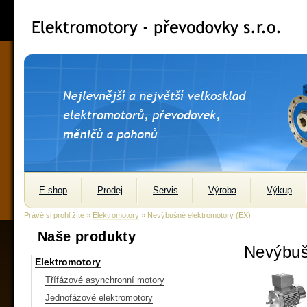
E-shop
Prodej
Servis
Výroba
Výkup
Právě si prohlížíte »
Elektromotory
» Nevýbušné elektromotory (EX)
Naše produkty
Nevýbuš
Elektromotory
Třífázové asynchronní motory
Jednofázové elektromotory