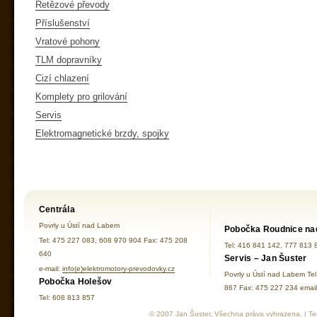
Řetězové převody
Příslušenství
Vratové pohony
TLM dopravníky
Cizí chlazení
Komplety pro grilování
Servis
Elektromagnetické brzdy, spojky
Centrála
Povrly u Ústí nad Labem
Pobočka Roudnice na
Tel: 475 227 083, 608 970 904 Fax: 475 208
Tel: 416 841 142, 777 813 
640
Servis – Jan Šuster
e-mail:
info(e)elektromotory-prevodovky.cz
Povrly u Ústí nad Labem Te
Pobočka Holešov
867 Fax: 475 227 234 ema
Tel: 608 813 857
© 2007 Jan Šuster, Všechna práva vyhrazena. | Tec