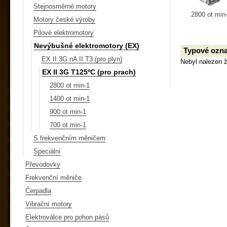
Stejnosměrné motory
2800 ot min
Motory české výroby
Pilové elektromotory
Nevýbušné elektromotory (EX)
Typové ozna
EX II 3G nA II T3 (pro plyn)
Nebyl nalezen 
EX II 3G T125ºC (pro prach)
2800 ot min-1
1400 ot min-1
900 ot min-1
700 ot min-1
S frekvenčním měničem
Speciální
Převodovky
Frekvenční měniče
Čerpadla
Vibrační motory
Elektroválce pro pohon pásů