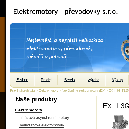
E-shop
Prodej
Servis
Výroba
Výkup
Právě si prohlížíte »
Elektromotory
»
Nevýbušné elektromotory (EX)
» EX II 3G T125
Naše produkty
EX II 3
Elektromotory
Třífázové asynchronní motory
Jednofázové elektromotory