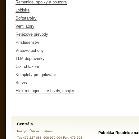
Řemenice, spojky a pouzdra
Ložiska
Softstartéry
Ventilátory
Řetězové převody
Příslušenství
Vratové pohony
TLM dopravníky
Cizí chlazení
Komplety pro grilování
Servis
Elektromagnetické brzdy, spojky
Centrála
Povrly u Ústí nad Labem
Pobočka Roudnice na
Tel: 475 227 083, 608 970 904 Fax: 475 208