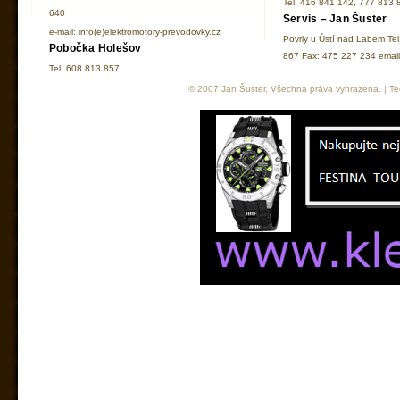
Tel: 416 841 142, 777 813 
640
Servis – Jan Šuster
e-mail:
info(e)elektromotory-prevodovky.cz
Povrly u Ústí nad Labem Te
Pobočka Holešov
867 Fax: 475 227 234 ema
Tel: 608 813 857
© 2007 Jan Šuster, Všechna práva vyhrazena. | Tec