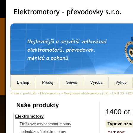
E-shop
Prodej
Servis
Výroba
Výkup
Právě si prohlížíte »
Elektromotory
»
Nevýbušné elektromotory (EX)
»
EX II 3G T125
Naše produkty
1400 ot
Elektromotory
Typové ozna
Třífázové asynchronní motory
Jednofázové elektromotory