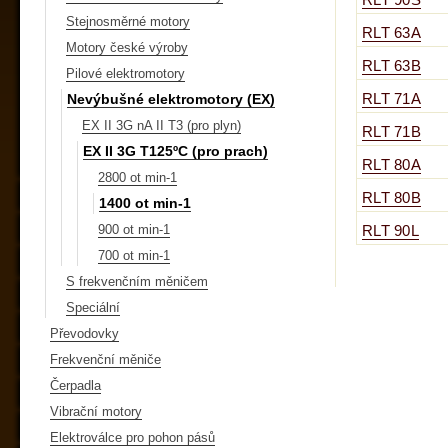
RLT 90S
Stejnosměrné motory
RLT 63A
Motory české výroby
RLT 63B
Pilové elektromotory
Nevýbušné elektromotory (EX)
RLT 71A
EX II 3G nA II T3 (pro plyn)
RLT 71B
EX II 3G T125ºC (pro prach)
RLT 80A
2800 ot min-1
RLT 80B
1400 ot min-1
900 ot min-1
RLT 90L
700 ot min-1
S frekvenčním měničem
Speciální
Převodovky
Frekvenční měniče
Čerpadla
Vibrační motory
Elektroválce pro pohon pásů