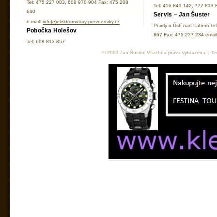
Tel: 475 227 083, 608 970 904 Fax: 475 208
Tel: 416 841 142, 777 813 
640
Servis – Jan Šuster
e-mail:
info(e)elektromotory-prevodovky.cz
Povrly u Ústí nad Labem Te
Pobočka Holešov
867 Fax: 475 227 234 ema
Tel: 608 813 857
© 2007 Jan Šuster, Všechna práva vyhrazena. | Tec