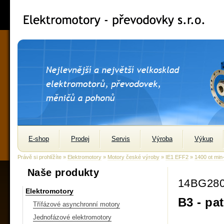
E-shop
Prodej
Servis
Výroba
Výkup
Právě si prohlížíte »
Elektromotory
»
Motory české výroby
»
IE1 EFF2
»
1400 ot min
Naše produkty
14BG28
Elektromotory
B3 - pa
Třífázové asynchronní motory
Jednofázové elektromotory