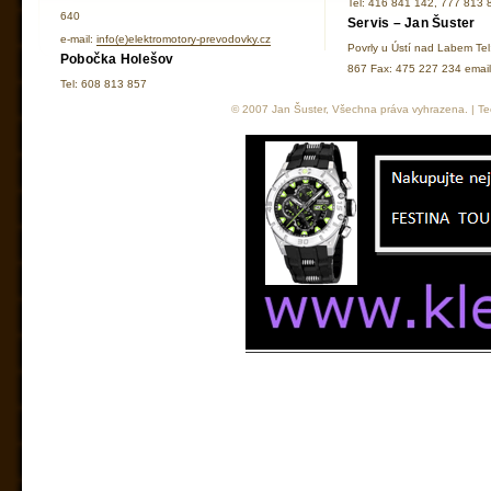
Tel: 416 841 142, 777 813 
640
Servis – Jan Šuster
e-mail:
info(e)elektromotory-prevodovky.cz
Povrly u Ústí nad Labem Te
Pobočka Holešov
867 Fax: 475 227 234 ema
Tel: 608 813 857
© 2007 Jan Šuster, Všechna práva vyhrazena. | Tec