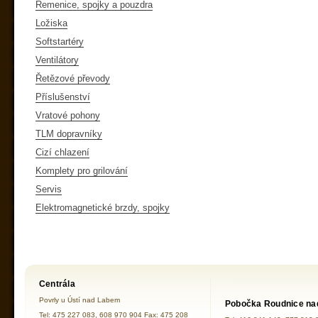
Řemenice, spojky a pouzdra
Ložiska
Softstartéry
Ventilátory
Řetězové převody
Příslušenství
Vratové pohony
TLM dopravníky
Cizí chlazení
Komplety pro grilování
Servis
Elektromagnetické brzdy, spojky
Centrála
Povrly u Ústí nad Labem
Pobočka Roudnice na
Tel: 475 227 083, 608 970 904 Fax: 475 208