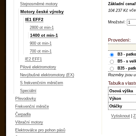
Základní cena
Stejnosměrné motory
vče
104 237 Kč
Motory české výroby
IE1 EFF2
Množství:
2800 ot min-1
1400 ot min-1
Provedení:
900 ot min-1
700 ot min-1
B3 - patk
IE2 EFF1
B5 - s ve
Pilové elektromotory
B35 - pat
Nevýbušné elektromotory (EX)
Rozměry jsou u
S frekvenčním měničem
Tabulka vlast
Speciální
Osová výška
Převodovky
Výkon
Otáčky
Frekvenční měniče
Čerpadla
Vytisknout
|
Z
Vibrační motory
Elektroválce pro pohon pásů