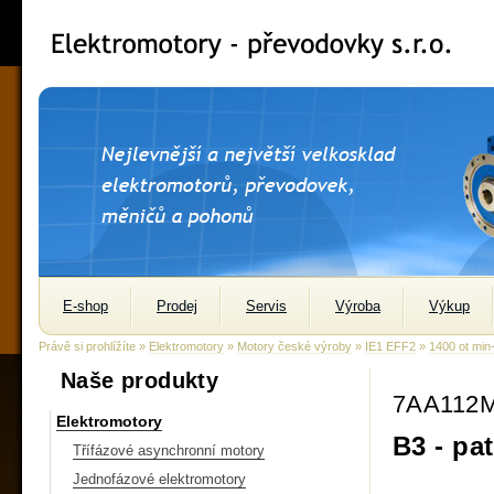
E-shop
Prodej
Servis
Výroba
Výkup
Právě si prohlížíte »
Elektromotory
»
Motory české výroby
»
IE1 EFF2
»
1400 ot min
Naše produkty
7AA112M
Elektromotory
B3 - pa
Třífázové asynchronní motory
Jednofázové elektromotory