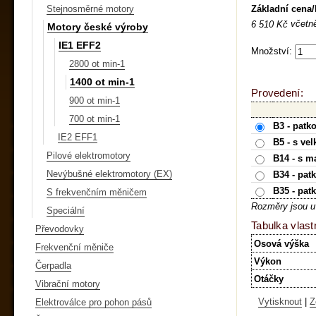
Základní cena
Stejnosměrné motory
včetn
6 510 Kč
Motory české výroby
IE1 EFF2
Množství:
2800 ot min-1
1400 ot min-1
Provedení:
900 ot min-1
700 ot min-1
B3 - patk
IE2 EFF1
B5 - s ve
Pilové elektromotory
B14 - s m
Nevýbušné elektromotory (EX)
B34 - pat
B35 - pat
S frekvenčním měničem
Rozměry jsou u
Speciální
Tabulka vlast
Převodovky
Osová výška
Frekvenční měniče
Výkon
Čerpadla
Otáčky
Vibrační motory
Vytisknout
|
Z
Elektroválce pro pohon pásů