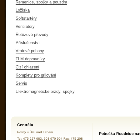
Řemenice, spojky a pouzdra
Ložiska
Softstartéry
Ventilátory
Řetězové převody
Příslušenství
Vratové pohony
TLM dopravníky
Cizí chlazení
Komplety pro grilování
Servis
Elektromagnetické brzdy, spojky
Centrála
Povrly u Ústí nad Labem
Pobočka Roudnice na
Tel: 475 227 083, 608 970 904 Fax: 475 208