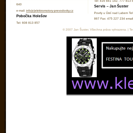
Tel: 416 841 142, 777 813 
640
Servis – Jan Šuster
e-mail:
info(e)elektromotory-prevodovky.cz
Povrly u Ústí nad Labem Te
Pobočka Holešov
867 Fax: 475 227 234 ema
Tel: 608 813 857
© 2007 Jan Šuster, Všechna práva vyhrazena. | Tec