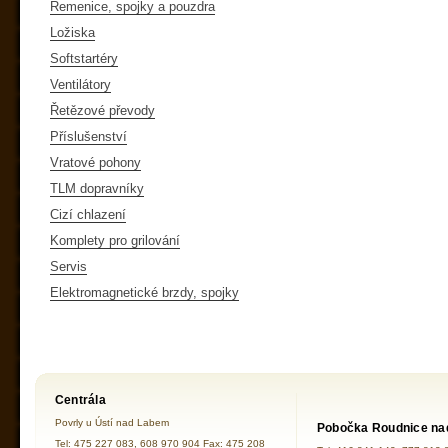
Řemenice, spojky a pouzdra
Ložiska
Softstartéry
Ventilátory
Řetězové převody
Příslušenství
Vratové pohony
TLM dopravníky
Cizí chlazení
Komplety pro grilování
Servis
Elektromagnetické brzdy, spojky
Centrála
Povrly u Ústí nad Labem
Pobočka Roudnice na
Tel: 475 227 083, 608 970 904 Fax: 475 208