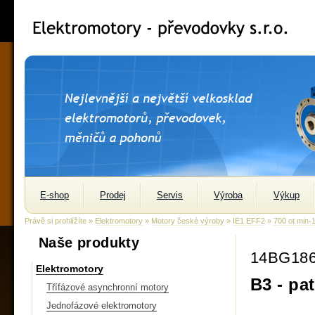
E-shop
Prodej
Servis
Výroba
Výkup
Právě si prohlížíte »
Elektromotory
»
Motory české výroby
»
IE1 EFF2
»
700 ot min-
Naše produkty
14BG18
Elektromotory
B3 - pa
Třífázové asynchronní motory
Jednofázové elektromotory