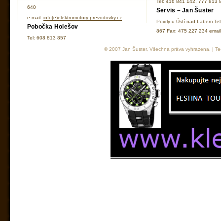
Tel: 416 841 142, 777 813 
640
Servis – Jan Šuster
e-mail:
info(e)elektromotory-prevodovky.cz
Povrly u Ústí nad Labem Te
Pobočka Holešov
867 Fax: 475 227 234 ema
Tel: 608 813 857
© 2007 Jan Šuster, Všechna práva vyhrazena. | Tec