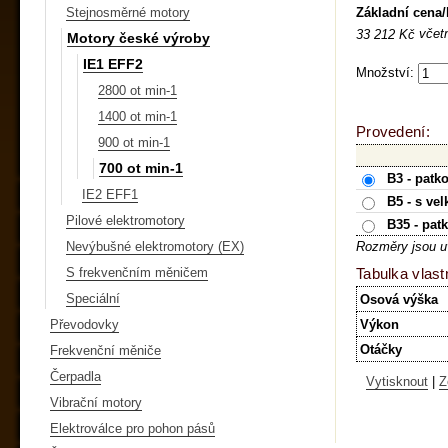
Základní cena
Stejnosměrné motory
včet
33 212 Kč
Motory české výroby
IE1 EFF2
Množství:
2800 ot min-1
1400 ot min-1
Provedení:
900 ot min-1
700 ot min-1
B3 - patk
IE2 EFF1
B5 - s ve
Pilové elektromotory
B35 - pat
Nevýbušné elektromotory (EX)
Rozměry jsou u
S frekvenčním měničem
Tabulka vlast
Speciální
Osová výška
Převodovky
Výkon
Otáčky
Frekvenční měniče
Čerpadla
Vytisknout
|
Z
Vibrační motory
Elektroválce pro pohon pásů