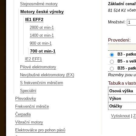
Základní cena
Stejnosměrné motory
včet
81 514 Kč
Motory české výroby
IE1 EFF2
Množství:
2800 ot min-1
1400 ot min-1
Provedení:
900 ot min-1
700 ot min-1
B3 - patk
IE2 EFF1
B5 - s ve
Pilové elektromotory
B35 - pat
Nevýbušné elektromotory (EX)
Rozměry jsou u
S frekvenčním měničem
Tabulka vlast
Speciální
Osová výška
Převodovky
Výkon
Otáčky
Frekvenční měniče
Čerpadla
Vytisknout
|
Z
Vibrační motory
Elektroválce pro pohon pásů