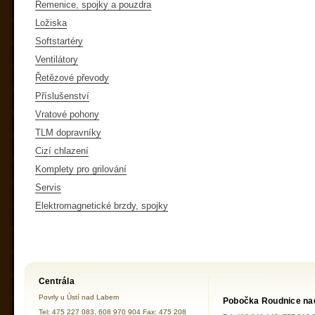
Řemenice, spojky a pouzdra
Ložiska
Softstartéry
Ventilátory
Řetězové převody
Příslušenství
Vratové pohony
TLM dopravníky
Cizí chlazení
Komplety pro grilování
Servis
Elektromagnetické brzdy, spojky
Centrála
Povrly u Ústí nad Labem
Pobočka Roudnice na
Tel: 475 227 083, 608 970 904 Fax: 475 208