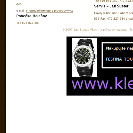
Tel: 416 841 142, 777 813 
640
Servis – Jan Šuster
e-mail:
info(e)elektromotory-prevodovky.cz
Povrly u Ústí nad Labem Te
Pobočka Holešov
867 Fax: 475 227 234 ema
Tel: 608 813 857
© 2007 Jan Šuster, Všechna práva vyhrazena. | Tec