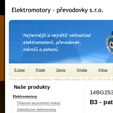
E-shop
Prodej
Servis
Výroba
Výkup
Právě si prohlížíte »
Elektromotory
»
Motory české výroby
»
IE1 EFF2
»
700 ot min-
Naše produkty
14BG25
Elektromotory
B3 - pa
Třífázové asynchronní motory
Jednofázové elektromotory