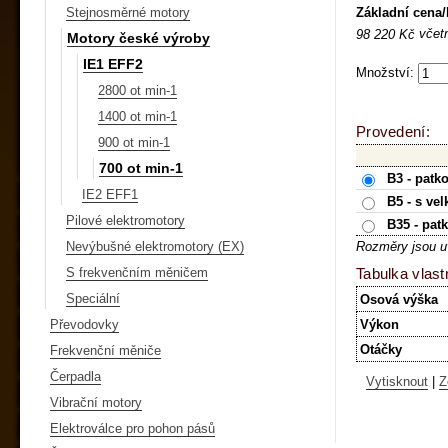
Základní cena
Stejnosměrné motory
včet
98 220 Kč
Motory české výroby
IE1 EFF2
Množství:
2800 ot min-1
1400 ot min-1
Provedení:
900 ot min-1
700 ot min-1
B3 - patk
IE2 EFF1
B5 - s ve
Pilové elektromotory
B35 - pat
Nevýbušné elektromotory (EX)
Rozměry jsou u
S frekvenčním měničem
Tabulka vlast
Speciální
Osová výška
Převodovky
Výkon
Otáčky
Frekvenční měniče
Čerpadla
Vytisknout
|
Z
Vibrační motory
Elektroválce pro pohon pásů