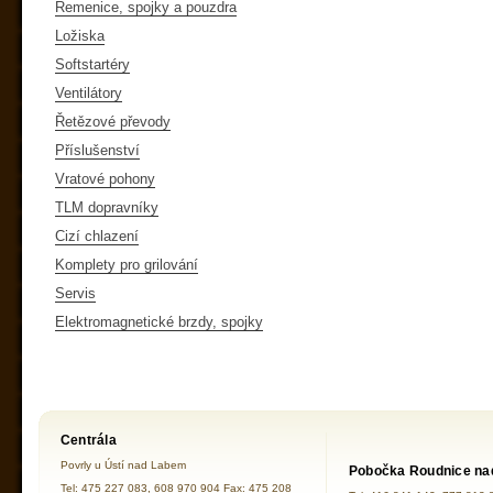
Řemenice, spojky a pouzdra
Ložiska
Softstartéry
Ventilátory
Řetězové převody
Příslušenství
Vratové pohony
TLM dopravníky
Cizí chlazení
Komplety pro grilování
Servis
Elektromagnetické brzdy, spojky
Centrála
Povrly u Ústí nad Labem
Pobočka Roudnice na
Tel: 475 227 083, 608 970 904 Fax: 475 208