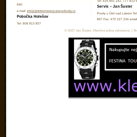
Tel: 416 841 142, 777 813 
640
Servis – Jan Šuster
e-mail:
info(e)elektromotory-prevodovky.cz
Povrly u Ústí nad Labem Te
Pobočka Holešov
867 Fax: 475 227 234 ema
Tel: 608 813 857
© 2007 Jan Šuster, Všechna práva vyhrazena. | Tec