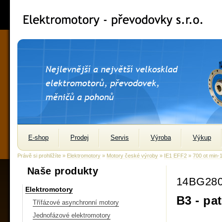
E-shop
Prodej
Servis
Výroba
Výkup
Právě si prohlížíte »
Elektromotory
»
Motory české výroby
»
IE1 EFF2
»
700 ot min-
Naše produkty
14BG28
Elektromotory
B3 - pa
Třífázové asynchronní motory
Jednofázové elektromotory