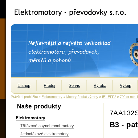
E-shop
Prodej
Servis
Výroba
Výkup
Právě si prohlížíte »
Elektromotory
»
Motory české výroby
»
IE1 EFF2
»
700 ot min-
Naše produkty
7AA132S
Elektromotory
B3 - pa
Třífázové asynchronní motory
Jednofázové elektromotory