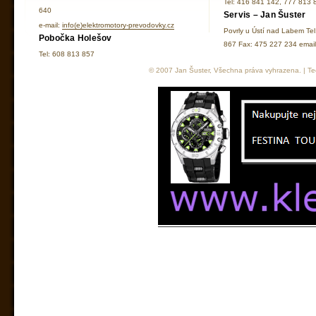
Tel: 416 841 142, 777 813 
640
Servis – Jan Šuster
e-mail:
info(e)elektromotory-prevodovky.cz
Povrly u Ústí nad Labem Te
Pobočka Holešov
867 Fax: 475 227 234 ema
Tel: 608 813 857
© 2007 Jan Šuster, Všechna práva vyhrazena. | Tec