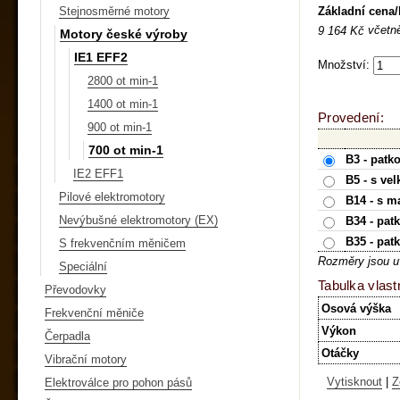
Základní cena
Stejnosměrné motory
včetn
9 164 Kč
Motory české výroby
IE1 EFF2
Množství:
2800 ot min-1
1400 ot min-1
Provedení:
900 ot min-1
700 ot min-1
B3 - patk
IE2 EFF1
B5 - s ve
Pilové elektromotory
B14 - s m
Nevýbušné elektromotory (EX)
B34 - pat
B35 - pat
S frekvenčním měničem
Rozměry jsou u
Speciální
Tabulka vlast
Převodovky
Osová výška
Frekvenční měniče
Výkon
Čerpadla
Otáčky
Vibrační motory
Vytisknout
|
Z
Elektroválce pro pohon pásů