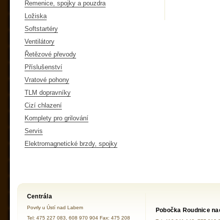
Řemenice, spojky a pouzdra
Ložiska
Softstartéry
Ventilátory
Řetězové převody
Příslušenství
Vratové pohony
TLM dopravníky
Cizí chlazení
Komplety pro grilování
Servis
Elektromagnetické brzdy, spojky
Centrála
Povrly u Ústí nad Labem
Pobočka Roudnice na
Tel: 475 227 083, 608 970 904 Fax: 475 208