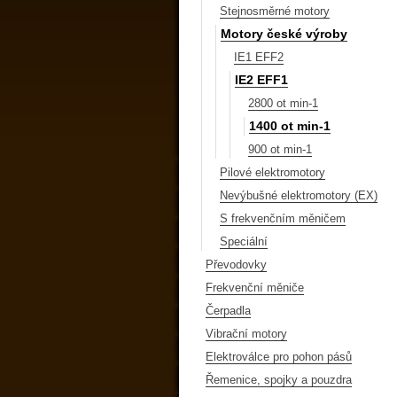
Stejnosměrné motory
Motory české výroby
IE1 EFF2
IE2 EFF1
2800 ot min-1
1400 ot min-1
900 ot min-1
Pilové elektromotory
Nevýbušné elektromotory (EX)
S frekvenčním měničem
Speciální
Převodovky
Frekvenční měniče
Čerpadla
Vibrační motory
Elektroválce pro pohon pásů
Řemenice, spojky a pouzdra