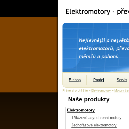
E-shop
Prodej
Servis
Právě si prohlížíte »
Elektromotory
»
Motory če
Naše produkty
Elektromotory
Třífázové asynchronní motory
Jednofázové elektromotory