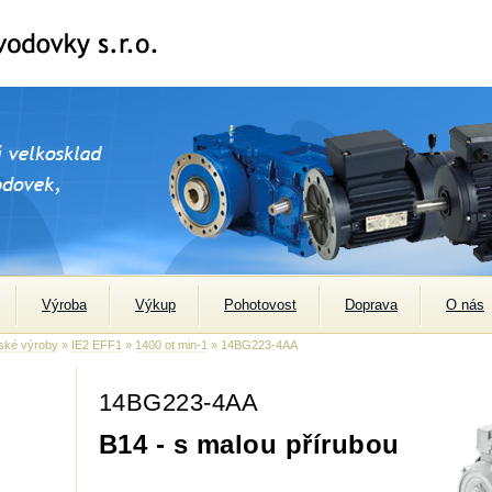
Výroba
Výkup
Pohotovost
Doprava
O nás
ské výroby
»
IE2 EFF1
»
1400 ot min-1
» 14BG223-4AA
14BG223-4AA
B14 - s malou přírubou