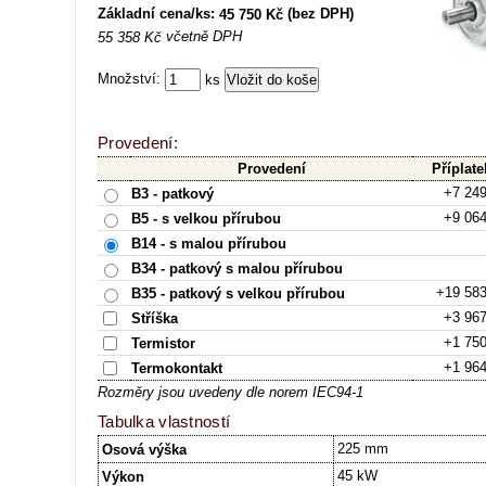
Základní cena/ks:
(bez DPH)
45 750 Kč
včetně DPH
55 358 Kč
Množství:
ks
Provedení:
Provedení
Příplate
+7 24
B3 - patkový
+9 06
B5 - s velkou přírubou
B14 - s malou přírubou
B34 - patkový s malou přírubou
+19 58
B35 - patkový s velkou přírubou
+3 96
Stříška
+1 75
Termistor
+1 96
Termokontakt
Rozměry jsou uvedeny dle norem IEC94-1
Tabulka vlastností
225 mm
Osová výška
45 kW
Výkon