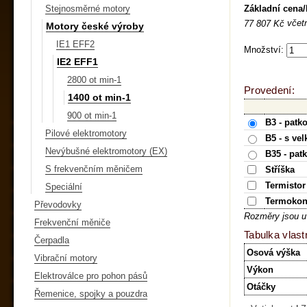
Základní cena
Stejnosměrné motory
včet
77 807 Kč
Motory české výroby
IE1 EFF2
Množství:
IE2 EFF1
2800 ot min-1
Provedení:
1400 ot min-1
900 ot min-1
B3 - patk
Pilové elektromotory
B5 - s ve
Nevýbušné elektromotory (EX)
B35 - pat
S frekvenčním měničem
Stříška
Termistor
Speciální
Termokon
Převodovky
Rozměry jsou u
Frekvenční měniče
Tabulka vlast
Čerpadla
Osová výška
Vibrační motory
Výkon
Elektroválce pro pohon pásů
Otáčky
Řemenice, spojky a pouzdra