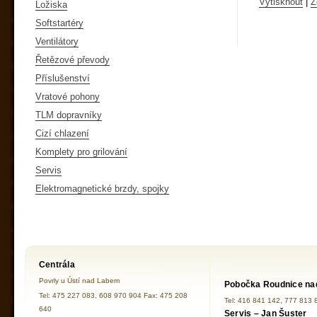
Vytisknout
|
Z
Ložiska
Softstartéry
Ventilátory
Řetězové převody
Příslušenství
Vratové pohony
TLM dopravníky
Cizí chlazení
Komplety pro grilování
Servis
Elektromagnetické brzdy, spojky
Centrála
Povrly u Ústí nad Labem
Pobočka Roudnice na
Tel: 475 227 083, 608 970 904 Fax: 475 208
Tel: 416 841 142, 777 813 
640
Servis – Jan Šuster