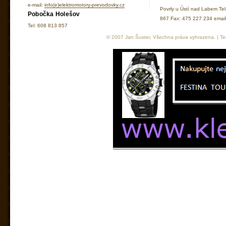
e-mail:
info(e)elektromotory-prevodovky.cz
Povrly u Ústí nad Labem Te
Pobočka Holešov
867 Fax: 475 227 234 ema
Tel: 608 813 857
© 2007 Jan Šuster, Všechna práva vyhrazena. | Tec