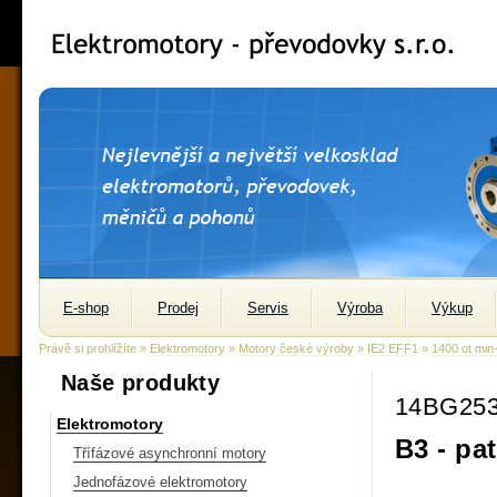
E-shop
Prodej
Servis
Výroba
Výkup
Právě si prohlížíte »
Elektromotory
»
Motory české výroby
»
IE2 EFF1
»
1400 ot min
Naše produkty
14BG25
Elektromotory
B3 - pa
Třífázové asynchronní motory
Jednofázové elektromotory