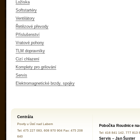
Ložiska
Softstartéry
Ventilátory
Řetězové převody
Příslušenství
Vratové pohony
TLM dopravníky
Cizí chlazení
Komplety pro grilování
Servis
Elektromagnetické brzdy, spojky
Centrála
Povrly u Ústí nad Labem
Pobočka Roudnice na
Tel: 475 227 083, 608 970 904 Fax: 475 208
Tel: 416 841 142, 777 813 
640
Servis – Jan Šuster