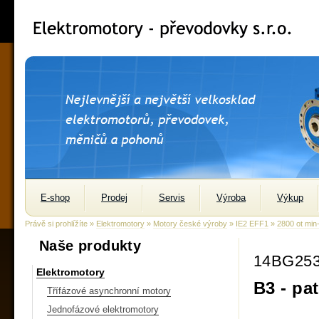
E-shop
Prodej
Servis
Výroba
Výkup
Právě si prohlížíte »
Elektromotory
»
Motory české výroby
»
IE2 EFF1
»
2800 ot min
Naše produkty
14BG25
Elektromotory
B3 - pa
Třífázové asynchronní motory
Jednofázové elektromotory