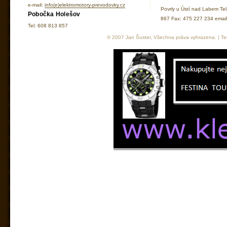
e-mail:
info(e)elektromotory-prevodovky.cz
Povrly u Ústí nad Labem Te
Pobočka Holešov
867 Fax: 475 227 234 ema
Tel: 608 813 857
© 2007 Jan Šuster, Všechna práva vyhrazena. | Tec