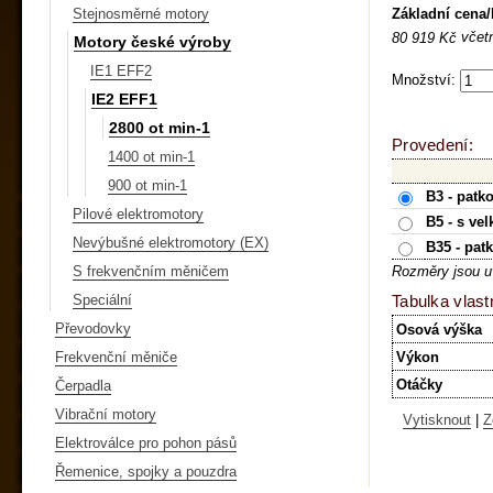
Základní cena
Stejnosměrné motory
včet
80 919 Kč
Motory české výroby
IE1 EFF2
Množství:
IE2 EFF1
2800 ot min-1
Provedení:
1400 ot min-1
900 ot min-1
B3 - patk
Pilové elektromotory
B5 - s ve
Nevýbušné elektromotory (EX)
B35 - pat
S frekvenčním měničem
Rozměry jsou u
Speciální
Tabulka vlast
Převodovky
Osová výška
Frekvenční měniče
Výkon
Otáčky
Čerpadla
Vibrační motory
Vytisknout
|
Z
Elektroválce pro pohon pásů
Řemenice, spojky a pouzdra