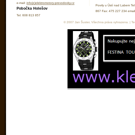
e-mail:
info(e)elektromotory-prevodovky.cz
Povrly u Ústí nad Labem Te
Pobočka Holešov
867 Fax: 475 227 234 ema
Tel: 608 813 857
© 2007 Jan Šuster, Všechna práva vyhrazena. | Tec