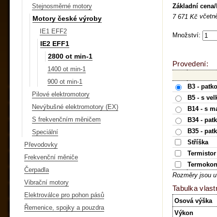
Základní cena
Stejnosměrné motory
včetn
7 671 Kč
Motory české výroby
IE1 EFF2
Množství:
IE2 EFF1
2800 ot min-1
Provedení:
1400 ot min-1
900 ot min-1
B3 - patk
Pilové elektromotory
B5 - s ve
Nevýbušné elektromotory (EX)
B14 - s m
S frekvenčním měničem
B34 - pat
B35 - pat
Speciální
Stříška
Převodovky
Termistor
Frekvenční měniče
Termokon
Čerpadla
Rozměry jsou u
Vibrační motory
Tabulka vlast
Elektroválce pro pohon pásů
Osová výška
Řemenice, spojky a pouzdra
Výkon