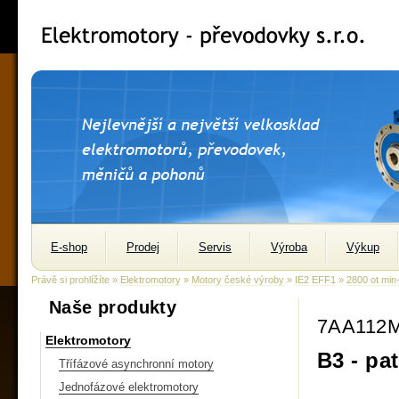
E-shop
Prodej
Servis
Výroba
Výkup
Právě si prohlížíte »
Elektromotory
»
Motory české výroby
»
IE2 EFF1
»
2800 ot min
Naše produkty
7AA112M
Elektromotory
B3 - pa
Třífázové asynchronní motory
Jednofázové elektromotory