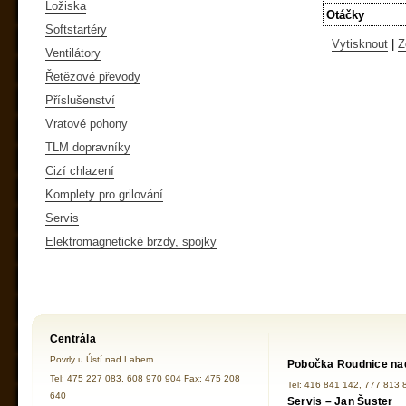
Ložiska
Otáčky
Softstartéry
Vytisknout
|
Z
Ventilátory
Řetězové převody
Příslušenství
Vratové pohony
TLM dopravníky
Cizí chlazení
Komplety pro grilování
Servis
Elektromagnetické brzdy, spojky
Centrála
Povrly u Ústí nad Labem
Pobočka Roudnice na
Tel: 475 227 083, 608 970 904 Fax: 475 208
Tel: 416 841 142, 777 813 
640
Servis – Jan Šuster