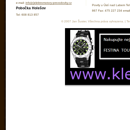
e-mail:
info(e)elektromotory-prevodovky.cz
Povrly u Ústí nad Labem Te
Pobočka Holešov
867 Fax: 475 227 234 ema
Tel: 608 813 857
© 2007 Jan Šuster, Všechna práva vyhrazena. | Tec