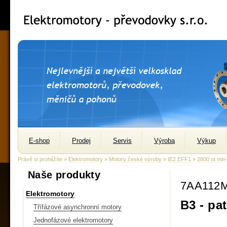
E-shop
Prodej
Servis
Výroba
Výkup
Právě si prohlížíte »
Elektromotory
»
Motory české výroby
»
IE2 EFF1
»
2800 ot min
Naše produkty
7AA112M
Elektromotory
B3 - pa
Třífázové asynchronní motory
Jednofázové elektromotory