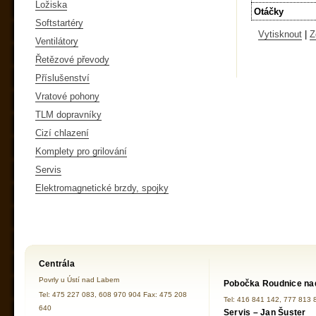
Ložiska
Otáčky
Softstartéry
Vytisknout
|
Z
Ventilátory
Řetězové převody
Příslušenství
Vratové pohony
TLM dopravníky
Cizí chlazení
Komplety pro grilování
Servis
Elektromagnetické brzdy, spojky
Centrála
Povrly u Ústí nad Labem
Pobočka Roudnice na
Tel: 475 227 083, 608 970 904 Fax: 475 208
Tel: 416 841 142, 777 813 
640
Servis – Jan Šuster