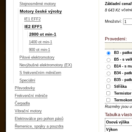
Základní cena
Stejnosměrné motory
včetn
8 643 Kč
Motory české výroby
IE1 EFF2
Množství:
IE2 EFF1
2800 ot min-1
Provedení:
1400 ot min-1
900 ot min-1
B3 - patk
Pilové elektromotory
B5 - s ve
Nevýbušné elektromotory (EX)
B14 - s m
S frekvenčním měničem
B34 - pat
B35 - pat
Speciální
Stříška
Převodovky
Termistor
Frekvenční měniče
Termokon
Čerpadla
Rozměry jsou u
Vibrační motory
Tabulka vlast
Elektroválce pro pohon pásů
Osová výška
Řemenice, spojky a pouzdra
Výkon