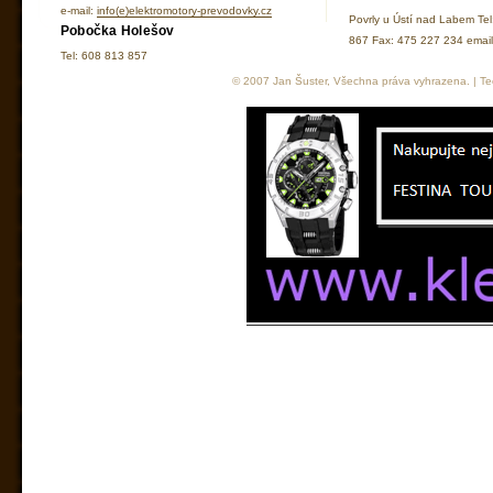
e-mail:
info(e)elektromotory-prevodovky.cz
Povrly u Ústí nad Labem Te
Pobočka Holešov
867 Fax: 475 227 234 ema
Tel: 608 813 857
© 2007 Jan Šuster, Všechna práva vyhrazena. | Tec