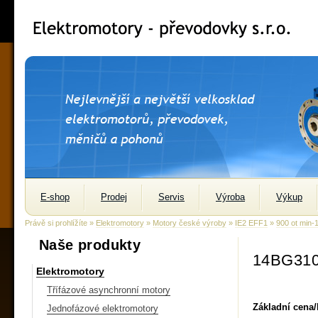
E-shop
Prodej
Servis
Výroba
Výkup
Právě si prohlížíte »
Elektromotory
»
Motory české výroby
»
IE2 EFF1
»
900 ot min-
Naše produkty
14BG31
Elektromotory
Třífázové asynchronní motory
Základní cena
Jednofázové elektromotory