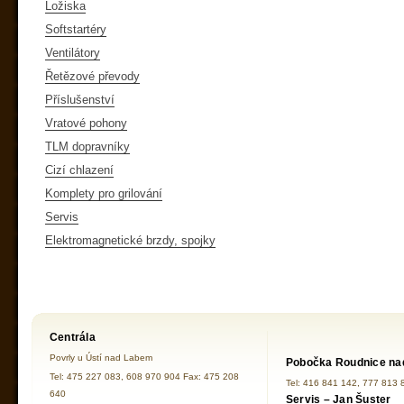
Ložiska
Softstartéry
Ventilátory
Řetězové převody
Příslušenství
Vratové pohony
TLM dopravníky
Cizí chlazení
Komplety pro grilování
Servis
Elektromagnetické brzdy, spojky
Centrála
Povrly u Ústí nad Labem
Pobočka Roudnice na
Tel: 475 227 083, 608 970 904 Fax: 475 208
Tel: 416 841 142, 777 813 
640
Servis – Jan Šuster