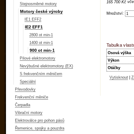
vče
165 700 Kč
Stejnosměrné motory
Motory české výroby
Množství:
IE1 EFF2
IE2 EFF1
2800 ot min-1
1400 ot min-1
Tabulka vlast
900 ot min-1
Osová výška
Pilové elektromotory
Výkon
Nevýbušné elektromotory (EX)
Otáčky
S frekvenčním měničem
Vytisknout
|
Z
Speciální
Převodovky
Frekvenční měniče
Čerpadla
Vibrační motory
Elektroválce pro pohon pásů
Řemenice, spojky a pouzdra