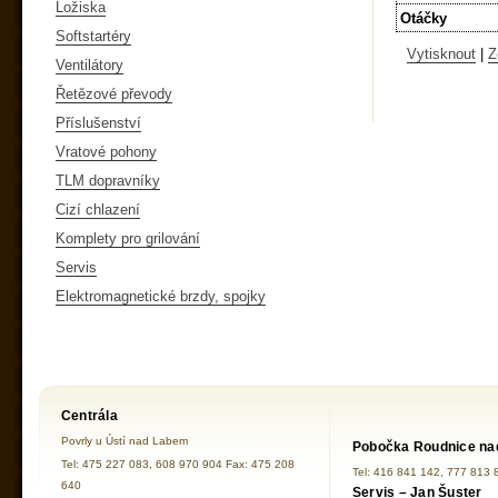
Ložiska
Otáčky
Softstartéry
Vytisknout
|
Z
Ventilátory
Řetězové převody
Příslušenství
Vratové pohony
TLM dopravníky
Cizí chlazení
Komplety pro grilování
Servis
Elektromagnetické brzdy, spojky
Centrála
Povrly u Ústí nad Labem
Pobočka Roudnice na
Tel: 475 227 083, 608 970 904 Fax: 475 208
Tel: 416 841 142, 777 813 
640
Servis – Jan Šuster