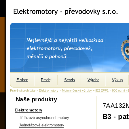
E-shop
Prodej
Servis
Výroba
Výkup
Právě si prohlížíte »
Elektromotory
»
Motory české výroby
»
IE2 EFF1
»
900 ot min-
Naše produkty
7AA132M
Elektromotory
B3 - pa
Třífázové asynchronní motory
Jednofázové elektromotory