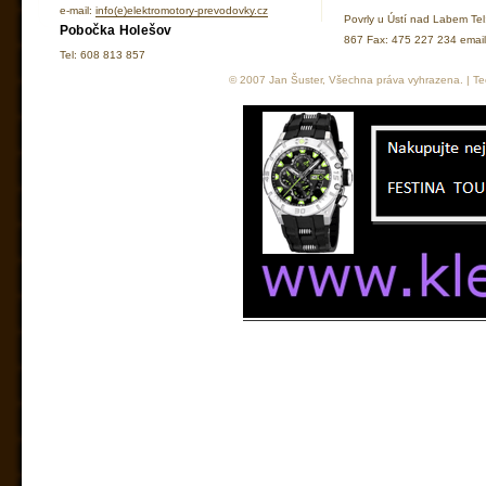
e-mail:
info(e)elektromotory-prevodovky.cz
Povrly u Ústí nad Labem Te
Pobočka Holešov
867 Fax: 475 227 234 ema
Tel: 608 813 857
© 2007 Jan Šuster, Všechna práva vyhrazena. | Tec