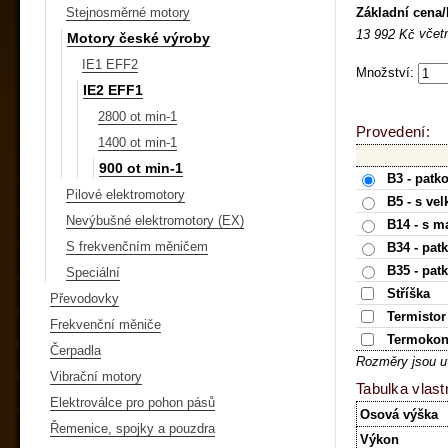
Základní cena
Stejnosměrné motory
včet
13 992 Kč
Motory české výroby
IE1 EFF2
Množství:
IE2 EFF1
2800 ot min-1
Provedení:
1400 ot min-1
900 ot min-1
B3 - patk
Pilové elektromotory
B5 - s ve
Nevýbušné elektromotory (EX)
B14 - s m
S frekvenčním měničem
B34 - pat
B35 - pat
Speciální
Stříška
Převodovky
Termistor
Frekvenční měniče
Termokon
Čerpadla
Rozměry jsou u
Vibrační motory
Tabulka vlast
Elektroválce pro pohon pásů
Osová výška
Řemenice, spojky a pouzdra
Výkon