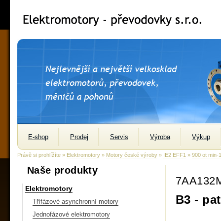
E-shop
Prodej
Servis
Výroba
Výkup
Právě si prohlížíte »
Elektromotory
»
Motory české výroby
»
IE2 EFF1
»
900 ot min-
Naše produkty
7AA132
Elektromotory
B3 - pa
Třífázové asynchronní motory
Jednofázové elektromotory