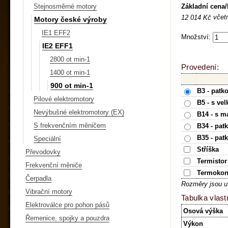
Základní cena
Stejnosměrné motory
včet
12 014 Kč
Motory české výroby
IE1 EFF2
Množství:
IE2 EFF1
2800 ot min-1
Provedení:
1400 ot min-1
900 ot min-1
B3 - patk
Pilové elektromotory
B5 - s ve
Nevýbušné elektromotory (EX)
B14 - s m
S frekvenčním měničem
B34 - pat
B35 - pat
Speciální
Stříška
Převodovky
Termistor
Frekvenční měniče
Termokon
Čerpadla
Rozměry jsou u
Vibrační motory
Tabulka vlast
Elektroválce pro pohon pásů
Osová výška
Řemenice, spojky a pouzdra
Výkon