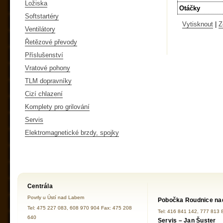
Ložiska
Otáčky
Softstartéry
Vytisknout
|
Z
Ventilátory
Řetězové převody
Příslušenství
Vratové pohony
TLM dopravníky
Cizí chlazení
Komplety pro grilování
Servis
Elektromagnetické brzdy, spojky
Centrála
Povrly u Ústí nad Labem
Pobočka Roudnice na
Tel: 475 227 083, 608 970 904 Fax: 475 208
Tel: 416 841 142, 777 813 
640
Servis – Jan Šuster