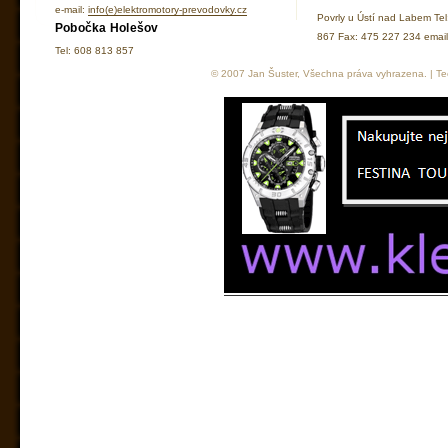
e-mail:
info(e)elektromotory-prevodovky.cz
Povrly u Ústí nad Labem Te
Pobočka Holešov
867 Fax: 475 227 234 ema
Tel: 608 813 857
© 2007 Jan Šuster, Všechna práva vyhrazena. | Tec