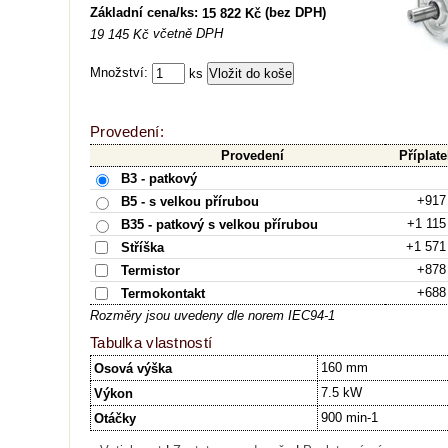
Základní cena/ks:
(bez DPH)
15 822 Kč
včetně DPH
19 145 Kč
Množství:
ks
Provedení:
Provedení
Příplate
B3 - patkový
+917
B5 - s velkou přírubou
+1 115
B35 - patkový s velkou přírubou
+1 571
Stříška
+878
Termistor
+688
Termokontakt
Rozměry jsou uvedeny dle norem IEC94-1
Tabulka vlastností
160 mm
Osová výška
7.5 kW
Výkon
900 min-1
Otáčky