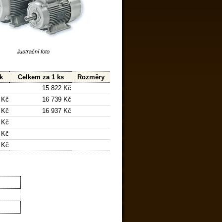
ilustrační foto
k
Celkem za 1 ks
Rozměry
15 822 Kč
 Kč
16 739 Kč
 Kč
16 937 Kč
 Kč
 Kč
 Kč