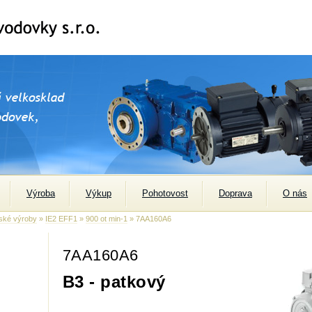
Výroba
Výkup
Pohotovost
Doprava
O nás
ské výroby
»
IE2 EFF1
»
900 ot min-1
» 7AA160A6
7AA160A6
B3 - patkový