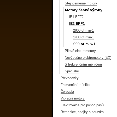
Stejnosměrné motory
Motory české výroby
IE1 EFF2
IE2 EFF1
2800 ot min-1
1400 ot min-1
900 ot min-1
Pilové elektromotory
Nevýbušné elektromotory (EX)
S frekvenčním měničem
Speciální
Převodovky
Frekvenční měniče
Čerpadla
Vibrační motory
Elektroválce pro pohon pásů
Řemenice, spojky a pouzdra