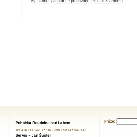
Vytisknout
|
Zeptat se prodavače
|
Poslat známému
Fráze:
Pobočka Roudnice nad Labem
Tel: 416 841 142, 777 813 855 Fax: 416 841 142
Servis – Jan Šuster