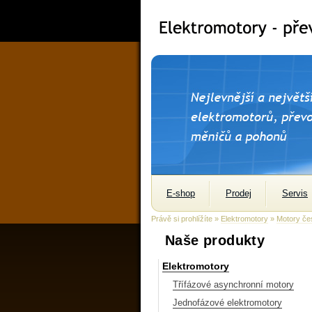
E-shop
Prodej
Servis
Právě si prohlížíte »
Elektromotory
»
Motory če
Naše produkty
Elektromotory
Třífázové asynchronní motory
Jednofázové elektromotory