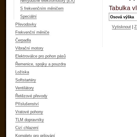
Nevýbušné elektromotory (EX)
Tabulka vl
S frekvenčním měničem
Speciální
Osová výška
Převodovky
Vytisknout
|
Z
Frekvenční měniče
Čerpadla
Vibrační motory
Elektroválce pro pohon pásů
Řemenice, spojky a pouzdra
Ložiska
Softstartéry
Ventilátory
Řetězové převody
Příslušenství
Vratové pohony
TLM dopravníky
Cizí chlazení
Komplety pro grilování