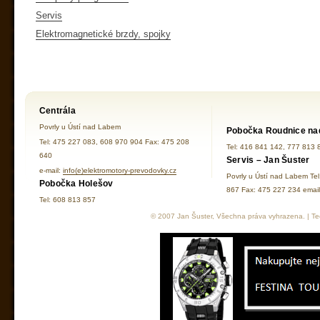
Servis
Elektromagnetické brzdy, spojky
Centrála
Povrly u Ústí nad Labem
Pobočka Roudnice na
Tel: 475 227 083, 608 970 904 Fax: 475 208
Tel: 416 841 142, 777 813 
640
Servis – Jan Šuster
e-mail:
info(e)elektromotory-prevodovky.cz
Povrly u Ústí nad Labem Te
Pobočka Holešov
867 Fax: 475 227 234 ema
Tel: 608 813 857
© 2007 Jan Šuster, Všechna práva vyhrazena. | Tec