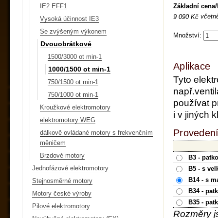
Základní cena
IE2 EFF1
včetn
9 090 Kč
Vysoká účinnost IE3
Se zvýšeným výkonem
Množství:
Dvouobrátkové
1500/3000 ot min-1
Aplikace
1000/1500 ot min-1
Tyto elekt
750/1500 ot min-1
např.ventil
750/1000 ot min-1
používat p
Kroužkové elektromotory
i v jiných
elektromotory WEG
Provedení
dálkově ovládané motory s frekvenčním
měničem
Brzdové motory
B3 - patk
Jednofázové elektromotory
B5 - s ve
B14 - s m
Stejnosměrné motory
B34 - pat
Motory české výroby
B35 - pat
Pilové elektromotory
Rozměry j