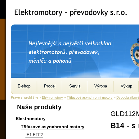
E-shop
Prodej
Servis
Výroba
Výkup
Právě si prohlížíte »
Elektromotory
»
Třífázové asynchronní motory
»
Dvouobrátkov
Naše produkty
GLD112M
Elektromotory
B14 - s
Třífázové asynchronní motory
IE1 EFF2