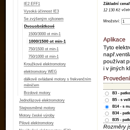
Základní cena
IE2 EFF1
včet
12 130 Kč
Vysoká účinnost IE3
Se zvýšeným výkonem
Množství:
Dvouobrátkové
1500/3000 ot min-1
Aplikace
1000/1500 ot min-1
Tyto elekt
750/1500 ot min-1
např.ventil
750/1000 ot min-1
používat p
Kroužkové elektromotory
i v jiných
elektromotory WEG
Provedení
dálkově ovládané motory s frekvenčním
měničem
Brzdové motory
B3 - patk
B5 - s ve
Jednofázové elektromotory
B14 - s m
Stejnosměrné motory
B34 - pat
Motory české výroby
B35 - pat
Pilové elektromotory
Rozměry j