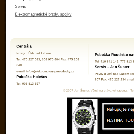
Servis
Elektromagnetické brzdy, spojky
Centrála
Povrly u Ústí nad Labem
Pobočka Roudnice na
Tel: 475 227 083, 608 970 904 Fax: 475 208
Tel: 416 841 142, 777 813 
640
Servis – Jan Šuster
e-mail:
info(e)elektromotory-prevodovky.cz
Povrly u Ústí nad Labem Te
Pobočka Holešov
867 Fax: 475 227 234 ema
Tel: 608 813 857
© 2007 Jan Šuster, Všechna práva vyhrazena. | Tec