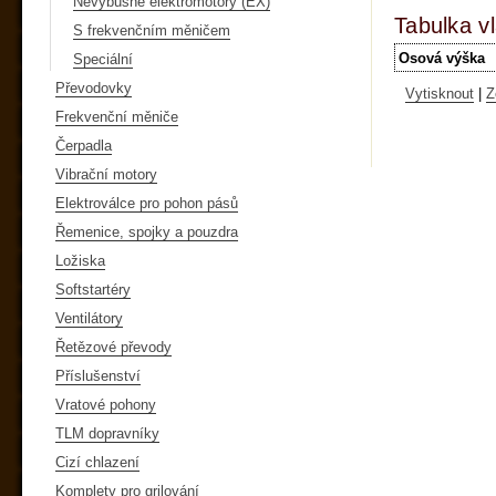
Nevýbušné elektromotory (EX)
Tabulka vl
S frekvenčním měničem
Osová výška
Speciální
Převodovky
Vytisknout
|
Z
Frekvenční měniče
Čerpadla
Vibrační motory
Elektroválce pro pohon pásů
Řemenice, spojky a pouzdra
Ložiska
Softstartéry
Ventilátory
Řetězové převody
Příslušenství
Vratové pohony
TLM dopravníky
Cizí chlazení
Komplety pro grilování