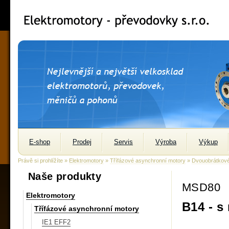
E-shop
Prodej
Servis
Výroba
Výkup
Právě si prohlížíte »
Elektromotory
»
Třífázové asynchronní motory
»
Dvouobrátkov
Naše produkty
MSD80
Elektromotory
B14 - s
Třífázové asynchronní motory
IE1 EFF2