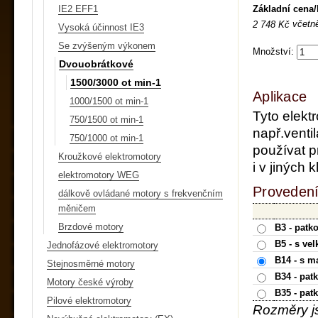
Základní cena
IE2 EFF1
včetn
2 748 Kč
Vysoká účinnost IE3
Se zvýšeným výkonem
Množství:
Dvouobrátkové
1500/3000 ot min-1
Aplikace
1000/1500 ot min-1
Tyto elekt
750/1500 ot min-1
např.ventil
750/1000 ot min-1
používat p
Kroužkové elektromotory
i v jiných
elektromotory WEG
Provedení
dálkově ovládané motory s frekvenčním
měničem
Brzdové motory
B3 - patk
B5 - s ve
Jednofázové elektromotory
B14 - s m
Stejnosměrné motory
B34 - pat
Motory české výroby
B35 - pat
Pilové elektromotory
Rozměry j