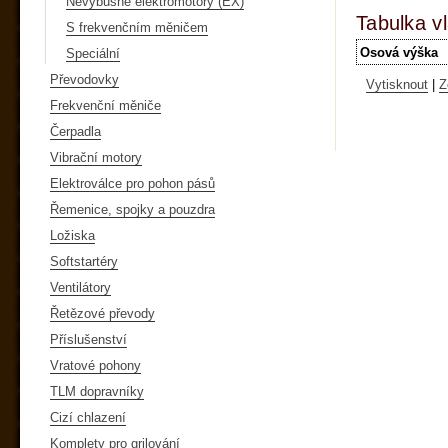
Nevýbušné elektromotory (EX)
Tabulka vl
S frekvenčním měničem
Osová výška
Speciální
Převodovky
Vytisknout
|
Z
Frekvenční měniče
Čerpadla
Vibrační motory
Elektroválce pro pohon pásů
Řemenice, spojky a pouzdra
Ložiska
Softstartéry
Ventilátory
Řetězové převody
Příslušenství
Vratové pohony
TLM dopravníky
Cizí chlazení
Komplety pro grilování