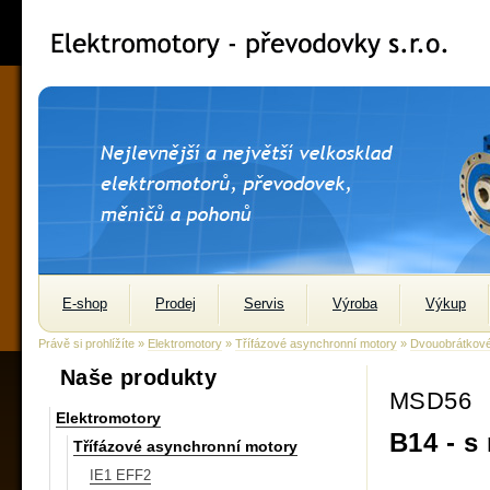
E-shop
Prodej
Servis
Výroba
Výkup
Právě si prohlížíte »
Elektromotory
»
Třífázové asynchronní motory
»
Dvouobrátkov
Naše produkty
MSD56
Elektromotory
B14 - s
Třífázové asynchronní motory
IE1 EFF2