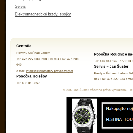
Servis
Elektromagnetické brzdy, spojky
Centrála
Povrly u Ústí nad Labem
Pobočka Roudnice na
Tel: 475 227 083, 608 970 904 Fax: 475 208
Tel: 416 841 142, 777 813 
640
Servis – Jan Šuster
e-mail:
info(e)elektromotory-prevodovky.cz
Povrly u Ústí nad Labem Te
Pobočka Holešov
867 Fax: 475 227 234 ema
Tel: 608 813 857
© 2007 Jan Šuster, Všechna práva vyhrazena. | Tec