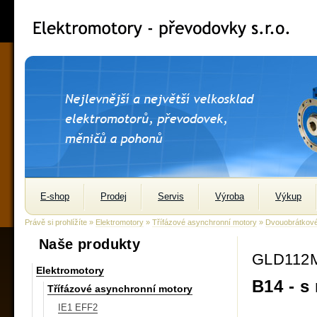
E-shop
Prodej
Servis
Výroba
Výkup
Právě si prohlížíte »
Elektromotory
»
Třífázové asynchronní motory
»
Dvouobrátkov
Naše produkty
GLD112M
Elektromotory
B14 - s
Třífázové asynchronní motory
IE1 EFF2