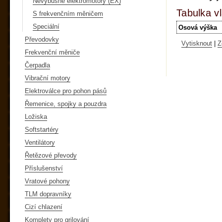
Nevýbušné elektromotory (EX)
Tabulka vl
S frekvenčním měničem
Speciální
Osová výška
Převodovky
Vytisknout
|
Z
Frekvenční měniče
Čerpadla
Vibrační motory
Elektroválce pro pohon pásů
Řemenice, spojky a pouzdra
Ložiska
Softstartéry
Ventilátory
Řetězové převody
Příslušenství
Vratové pohony
TLM dopravníky
Cizí chlazení
Komplety pro grilování