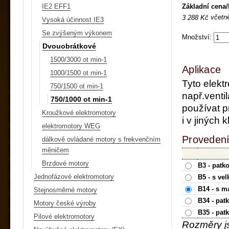
Základní cena
IE2 EFF1
včetn
3 288 Kč
Vysoká účinnost IE3
Se zvýšeným výkonem
Množství:
Dvouobrátkové
1500/3000 ot min-1
Aplikace
1000/1500 ot min-1
Tyto elekt
750/1500 ot min-1
např.ventil
750/1000 ot min-1
používat p
Kroužkové elektromotory
i v jiných
elektromotory WEG
Provedení
dálkově ovládané motory s frekvenčním
měničem
Brzdové motory
B3 - patk
Jednofázové elektromotory
B5 - s ve
B14 - s m
Stejnosměrné motory
B34 - pat
Motory české výroby
B35 - pat
Pilové elektromotory
Rozměry j