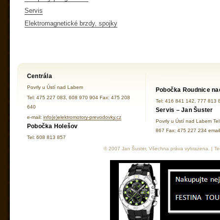
Servis
Elektromagnetické brzdy, spojky
Centrála
Povrly u Ústí nad Labem
Pobočka Roudnice na
Tel: 475 227 083, 608 970 904 Fax: 475 208
Tel: 416 841 142, 777 813 
640
Servis – Jan Šuster
e-mail:
info(e)elektromotory-prevodovky.cz
Povrly u Ústí nad Labem Te
Pobočka Holešov
867 Fax: 475 227 234 ema
Tel: 608 813 857
© 2007 Jan Šuster, Všechna práva vyhrazena. | Tec