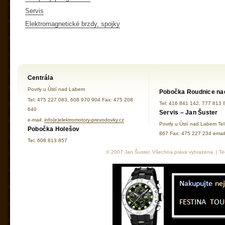
Servis
Elektromagnetické brzdy, spojky
Centrála
Povrly u Ústí nad Labem
Pobočka Roudnice na
Tel: 475 227 083, 608 970 904 Fax: 475 208
Tel: 416 841 142, 777 813 
640
Servis – Jan Šuster
e-mail:
info(e)elektromotory-prevodovky.cz
Povrly u Ústí nad Labem Te
Pobočka Holešov
867 Fax: 475 227 234 ema
Tel: 608 813 857
© 2007 Jan Šuster, Všechna práva vyhrazena. | Tec