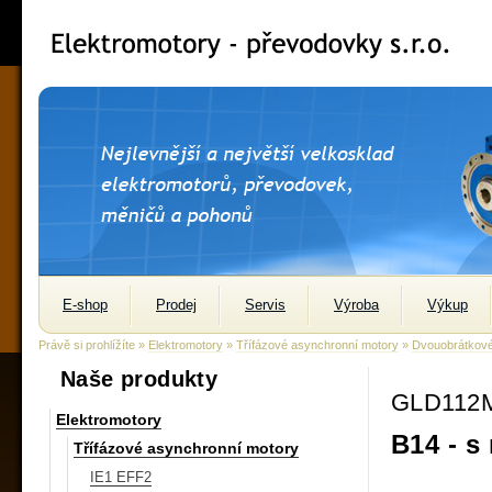
E-shop
Prodej
Servis
Výroba
Výkup
Právě si prohlížíte »
Elektromotory
»
Třífázové asynchronní motory
»
Dvouobrátkov
Naše produkty
GLD112M
Elektromotory
B14 - s
Třífázové asynchronní motory
IE1 EFF2