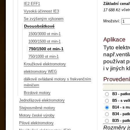
Základní cena
IE2 EFF1
včet
17 688 Kč
Vysoká účinnost IE3
Se zvýšeným výkonem
Množství:
Dvouobrátkové
1500/3000 ot min-1
Aplikace
1000/1500 ot min-1
Tyto elekt
750/1500 ot min-1
např.ventil
750/1000 ot min-1
používat p
Kroužkové elektromotory
i v jiných
elektromotory WEG
Provedení
dálkově ovládané motory s frekvenčním
měničem
Brzdové motory
B3 - patk
Jednofázové elektromotory
B5 - s ve
B14 - s m
Stejnosměrné motory
B34 - pat
Motory české výroby
B35 - pat
Pilové elektromotory
Rozměry j