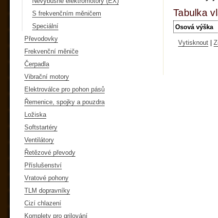
Nevýbušné elektromotory (EX)
Tabulka vl
S frekvenčním měničem
Speciální
Osová výška
Převodovky
Vytisknout
|
Z
Frekvenční měniče
Čerpadla
Vibrační motory
Elektroválce pro pohon pásů
Řemenice, spojky a pouzdra
Ložiska
Softstartéry
Ventilátory
Řetězové převody
Příslušenství
Vratové pohony
TLM dopravníky
Cizí chlazení
Komplety pro grilování