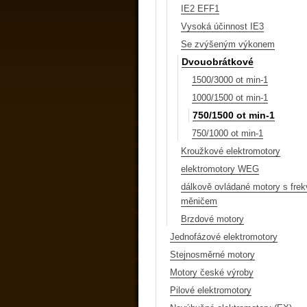
IE2 EFF1
Vysoká účinnost IE3
Se zvýšeným výkonem
Dvouobrátkové
1500/3000 ot min-1
1000/1500 ot min-1
750/1500 ot min-1
750/1000 ot min-1
Kroužkové elektromotory
elektromotory WEG
dálkově ovládané motory s fre
měničem
Brzdové motory
Jednofázové elektromotory
Stejnosměrné motory
Motory české výroby
Pilové elektromotory