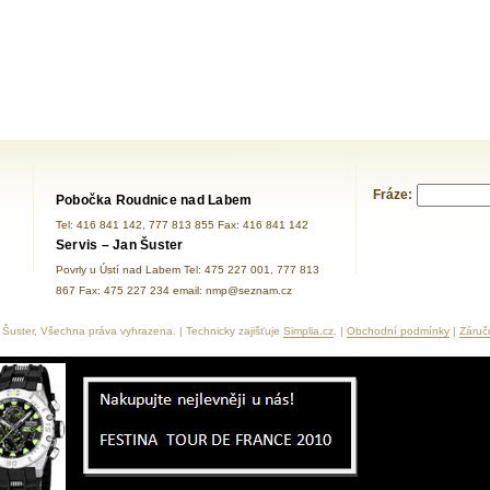
Fráze:
Pobočka Roudnice nad Labem
Tel: 416 841 142, 777 813 855 Fax: 416 841 142
Servis – Jan Šuster
Povrly u Ústí nad Labem Tel: 475 227 001, 777 813
867 Fax: 475 227 234 email: nmp@seznam.cz
Šuster, Všechna práva vyhrazena. | Technicky zajišťuje
Simplia.cz
. |
Obchodní podmínky
|
Záruč