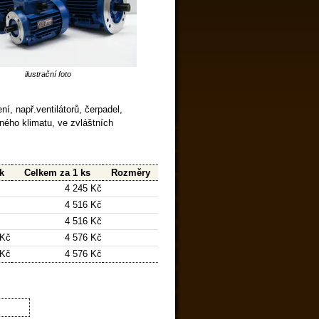
ilustrační foto
í, např.ventilátorů, čerpadel,
rného klimatu, ve zvláštních
k
Celkem za 1 ks
Rozměry
4 245 Kč
4 516 Kč
4 516 Kč
 Kč
4 576 Kč
 Kč
4 576 Kč