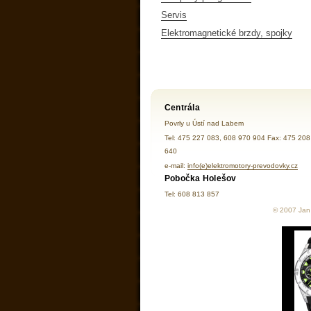
Servis
Elektromagnetické brzdy, spojky
Centrála
Povrly u Ústí nad Labem
Tel: 475 227 083, 608 970 904 Fax: 475 208
640
e-mail:
info(e)elektromotory-prevodovky.cz
Pobočka Holešov
Tel: 608 813 857
© 2007 Jan 