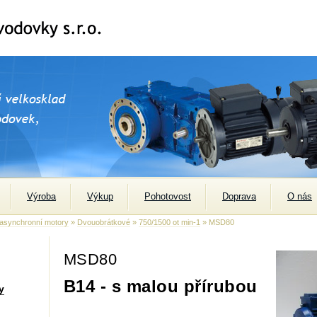
Výroba
Výkup
Pohotovost
Doprava
O nás
 asynchronní motory
»
Dvouobrátkové
»
750/1500 ot min-1
» MSD80
MSD80
B14 - s malou přírubou
y