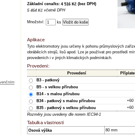
Základní cena/ks:
(bez DPH)
4 516 Kč
včetně DPH
5 464 Kč
Množství:
ks
Aplikace
Tyto elektromotory jsou určeny k pohonu průmyslových zařízen
obráběcích strojů, lisů apod. Lze je používat pro prostředí mí
provedeních i v jiných klimatických podmínkách.
Provedení:
Provedení
Příplate
B3 - patkový
kvenčním
B5 - s velkou přírubou
B14 - s malou přírubou
+60
B34 - patkový s malou přírubou
+60
B35 - patkový s velkou přírubou
Rozměry jsou uvedeny dle norem IEC94-1
Tabulka vlastností
80 mm
Osová výška