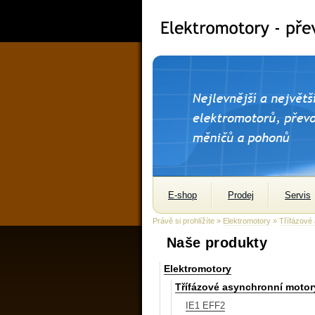
E-shop
Prodej
Servis
Právě si prohlížíte »
Elektromotory
»
Třífázové
Naše produkty
Elektromotory
Třífázové asynchronní motor
IE1 EFF2