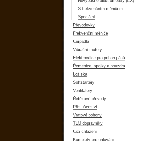
Nevýbušné elektromotory (EX)
S frekvenčním měničem
Speciální
Převodovky
Frekvenční měniče
Čerpadla
Vibrační motory
Elektroválce pro pohon pásů
Řemenice, spojky a pouzdra
Ložiska
Softstartéry
Ventilátory
Řetězové převody
Příslušenství
Vratové pohony
TLM dopravníky
Cizí chlazení
Komplety pro grilování