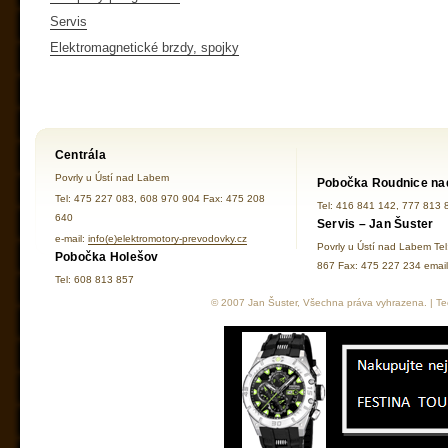
Servis
Elektromagnetické brzdy, spojky
Centrála
Povrly u Ústí nad Labem
Pobočka Roudnice na
Tel: 475 227 083, 608 970 904 Fax: 475 208
Tel: 416 841 142, 777 813 
640
Servis – Jan Šuster
e-mail:
info(e)elektromotory-prevodovky.cz
Povrly u Ústí nad Labem Te
Pobočka Holešov
867 Fax: 475 227 234 ema
Tel: 608 813 857
© 2007 Jan Šuster, Všechna práva vyhrazena. | Tec