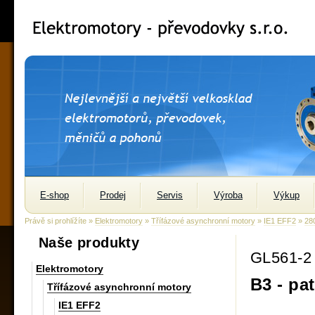
E-shop
Prodej
Servis
Výroba
Výkup
Právě si prohlížíte »
Elektromotory
»
Třífázové asynchronní motory
»
IE1 EFF2
»
28
Naše produkty
GL561-2
Elektromotory
B3 - pa
Třífázové asynchronní motory
IE1 EFF2