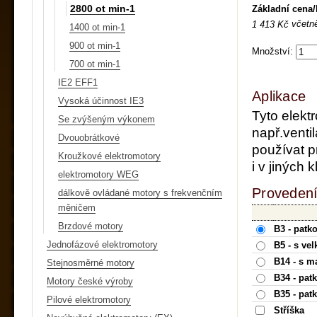
2800 ot min-1
Základní cena
včetn
1 413 Kč
1400 ot min-1
900 ot min-1
Množství:
700 ot min-1
IE2 EFF1
Aplikace
Vysoká účinnost IE3
Tyto elekt
Se zvýšeným výkonem
např.ventil
Dvouobrátkové
používat p
Kroužkové elektromotory
i v jiných
elektromotory WEG
Provedení
dálkově ovládané motory s frekvenčním
měničem
Brzdové motory
B3 - patk
Jednofázové elektromotory
B5 - s ve
B14 - s m
Stejnosměrné motory
B34 - pat
Motory české výroby
B35 - pat
Pilové elektromotory
Stříška