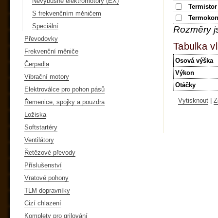
Nevýbušné elektromotory (EX)
Termistor
S frekvenčním měničem
Termokon
Speciální
Rozměry j
Převodovky
Tabulka vl
Frekvenční měniče
Osová výška
Čerpadla
Výkon
Vibrační motory
Otáčky
Elektroválce pro pohon pásů
Vytisknout
|
Z
Řemenice, spojky a pouzdra
Ložiska
Softstartéry
Ventilátory
Řetězové převody
Příslušenství
Vratové pohony
TLM dopravníky
Cizí chlazení
Komplety pro grilování