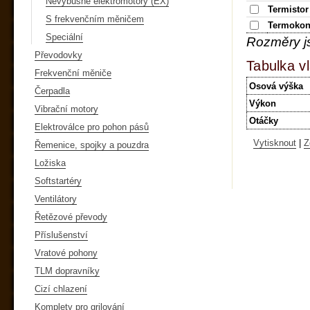
Nevýbušné elektromotory (EX)
Termistor
S frekvenčním měničem
Termokon
Speciální
Rozměry j
Převodovky
Tabulka vl
Frekvenční měniče
Osová výška
Čerpadla
Výkon
Vibrační motory
Otáčky
Elektroválce pro pohon pásů
Vytisknout
|
Z
Řemenice, spojky a pouzdra
Ložiska
Softstartéry
Ventilátory
Řetězové převody
Příslušenství
Vratové pohony
TLM dopravníky
Cizí chlazení
Komplety pro grilování