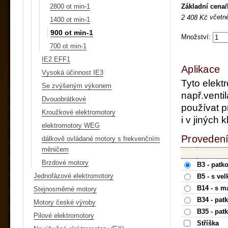
Základní cena
2800 ot min-1
včetn
2 408 Kč
1400 ot min-1
900 ot min-1
Množství:
700 ot min-1
IE2 EFF1
Aplikace
Vysoká účinnost IE3
Tyto elekt
Se zvýšeným výkonem
např.ventil
Dvouobrátkové
používat p
Kroužkové elektromotory
i v jiných
elektromotory WEG
Provedení
dálkově ovládané motory s frekvenčním
měničem
Brzdové motory
B3 - patk
Jednofázové elektromotory
B5 - s ve
B14 - s m
Stejnosměrné motory
B34 - pat
Motory české výroby
B35 - pat
Pilové elektromotory
Stříška