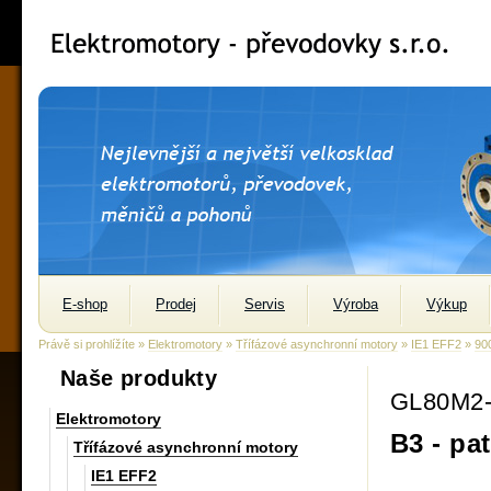
E-shop
Prodej
Servis
Výroba
Výkup
Právě si prohlížíte »
Elektromotory
»
Třífázové asynchronní motory
»
IE1 EFF2
»
900
Naše produkty
GL80M2
Elektromotory
B3 - pa
Třífázové asynchronní motory
IE1 EFF2