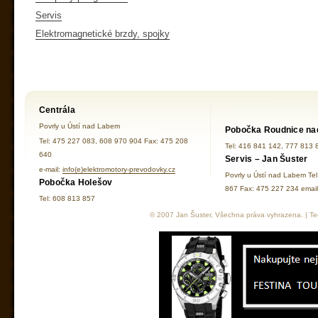
Servis
Elektromagnetické brzdy, spojky
Centrála
Povrly u Ústí nad Labem
Pobočka Roudnice na
Tel: 475 227 083, 608 970 904 Fax: 475 208
Tel: 416 841 142, 777 813 
640
Servis – Jan Šuster
e-mail:
info(e)elektromotory-prevodovky.cz
Povrly u Ústí nad Labem Te
Pobočka Holešov
867 Fax: 475 227 234 ema
Tel: 608 813 857
© 2007 Jan Šuster, Všechna práva vyhrazena. | Tec