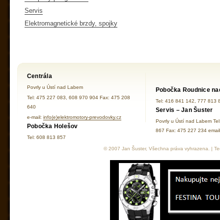
Servis
Elektromagnetické brzdy, spojky
Centrála
Povrly u Ústí nad Labem
Pobočka Roudnice na
Tel: 475 227 083, 608 970 904 Fax: 475 208
Tel: 416 841 142, 777 813 
640
Servis – Jan Šuster
e-mail:
info(e)elektromotory-prevodovky.cz
Povrly u Ústí nad Labem Te
Pobočka Holešov
867 Fax: 475 227 234 ema
Tel: 608 813 857
© 2007 Jan Šuster, Všechna práva vyhrazena. | Tec