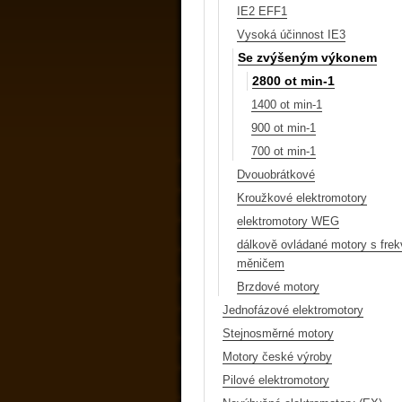
IE2 EFF1
Vysoká účinnost IE3
Se zvýšeným výkonem
2800 ot min-1
1400 ot min-1
900 ot min-1
700 ot min-1
Dvouobrátkové
Kroužkové elektromotory
elektromotory WEG
dálkově ovládané motory s fre
měničem
Brzdové motory
Jednofázové elektromotory
Stejnosměrné motory
Motory české výroby
Pilové elektromotory