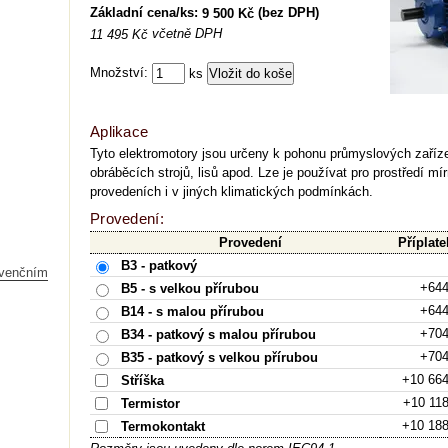
Základní cena/ks:
(bez DPH)
9 500 Kč
včetně DPH
11 495 Kč
Množství:
ks
Aplikace
Tyto elektromotory jsou určeny k pohonu průmyslových zařízen
obráběcích strojů, lisů apod. Lze je používat pro prostředí mí
provedeních i v jiných klimatických podmínkách.
Provedení:
Provedení
Příplate
B3 - patkový
kvenčním
+644
B5 - s velkou přírubou
+644
B14 - s malou přírubou
+704
B34 - patkový s malou přírubou
+704
B35 - patkový s velkou přírubou
+10 66
Stříška
+10 11
Termistor
+10 18
Termokontakt