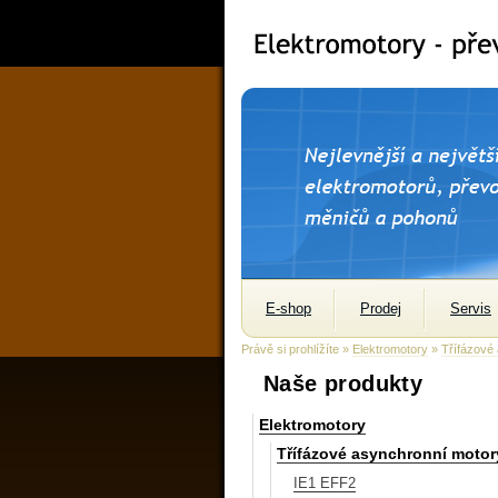
E-shop
Prodej
Servis
Právě si prohlížíte »
Elektromotory
»
Třífázové
Naše produkty
Elektromotory
Třífázové asynchronní motor
IE1 EFF2