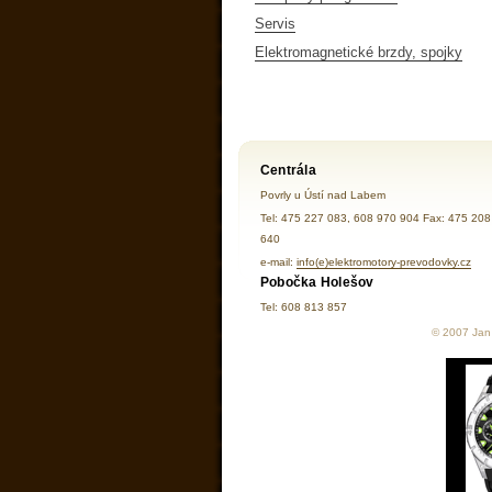
Servis
Elektromagnetické brzdy, spojky
Centrála
Povrly u Ústí nad Labem
Tel: 475 227 083, 608 970 904 Fax: 475 208
640
e-mail:
info(e)elektromotory-prevodovky.cz
Pobočka Holešov
Tel: 608 813 857
© 2007 Jan 