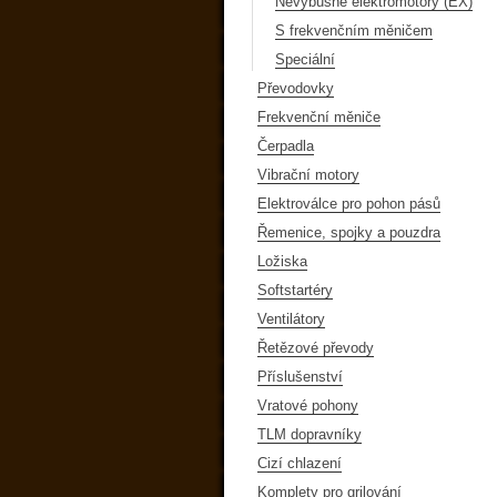
Nevýbušné elektromotory (EX)
S frekvenčním měničem
Speciální
Převodovky
Frekvenční měniče
Čerpadla
Vibrační motory
Elektroválce pro pohon pásů
Řemenice, spojky a pouzdra
Ložiska
Softstartéry
Ventilátory
Řetězové převody
Příslušenství
Vratové pohony
TLM dopravníky
Cizí chlazení
Komplety pro grilování