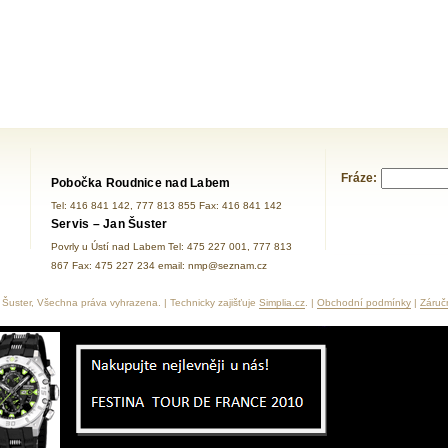
Fráze:
Pobočka Roudnice nad Labem
Tel: 416 841 142, 777 813 855 Fax: 416 841 142
Servis – Jan Šuster
Povrly u Ústí nad Labem Tel: 475 227 001, 777 813
867 Fax: 475 227 234 email: nmp@seznam.cz
Šuster, Všechna práva vyhrazena. | Technicky zajišťuje
Simplia.cz
. |
Obchodní podmínky
|
Záruč