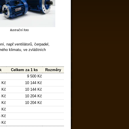
ilustrační foto
í, např.ventilátorů, čerpadel,
rného klimatu, ve zvláštních
k
Celkem za 1 ks
Rozměry
9 500 Kč
 Kč
10 144 Kč
 Kč
10 144 Kč
 Kč
10 204 Kč
 Kč
10 204 Kč
4 Kč
8 Kč
8 Kč