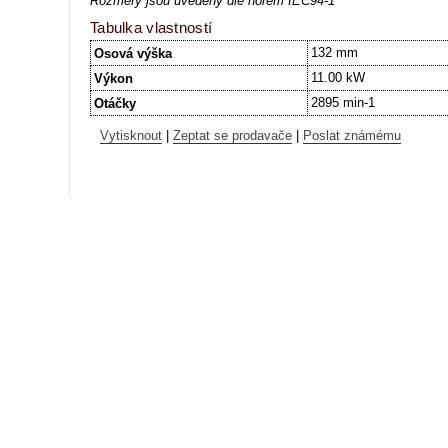
Rozměry jsou uvedeny dle norem IEC94-1
Tabulka vlastností
132 mm
Osová výška
11.00 kW
Výkon
2895 min-1
Otáčky
Vytisknout
|
Zeptat se prodavače
|
Poslat známému