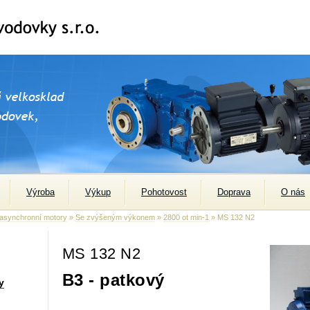
Výroba
Výkup
Pohotovost
Doprava
O nás
 asynchronní motory
»
Se zvýšeným výkonem
»
2800 ot min-1
» MS 132 N2
MS 132 N2
B3 - patkový
y