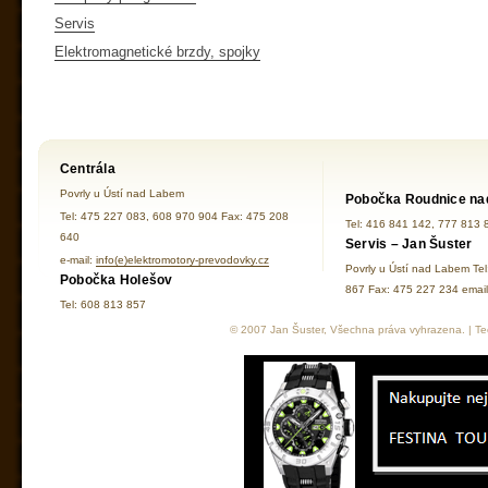
Servis
Elektromagnetické brzdy, spojky
Centrála
Povrly u Ústí nad Labem
Pobočka Roudnice na
Tel: 475 227 083, 608 970 904 Fax: 475 208
Tel: 416 841 142, 777 813 
640
Servis – Jan Šuster
e-mail:
info(e)elektromotory-prevodovky.cz
Povrly u Ústí nad Labem Te
Pobočka Holešov
867 Fax: 475 227 234 ema
Tel: 608 813 857
© 2007 Jan Šuster, Všechna práva vyhrazena. | Tec