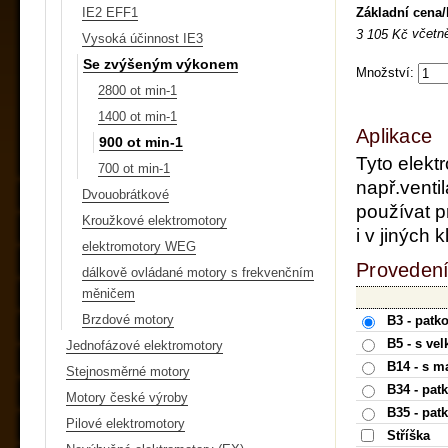
Základní cena
IE2 EFF1
včetn
3 105 Kč
Vysoká účinnost IE3
Se zvýšeným výkonem
Množství:
2800 ot min-1
1400 ot min-1
Aplikace
900 ot min-1
Tyto elekt
700 ot min-1
např.ventil
Dvouobrátkové
používat p
Kroužkové elektromotory
i v jiných
elektromotory WEG
Provedení
dálkově ovládané motory s frekvenčním
měničem
Brzdové motory
B3 - patk
B5 - s ve
Jednofázové elektromotory
B14 - s m
Stejnosměrné motory
B34 - pat
Motory české výroby
B35 - pat
Pilové elektromotory
Stříška