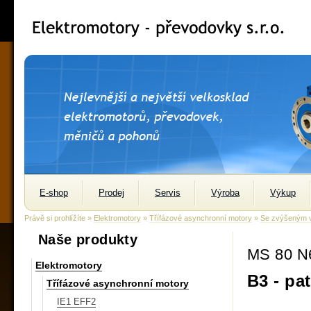
E-shop
Prodej
Servis
Výroba
Výkup
Právě si prohlížíte »
Elektromotory
»
Třífázové asynchronní motory
»
Se zvýšeným 
Naše produkty
MS 80 N
Elektromotory
B3 - pa
Třífázové asynchronní motory
IE1 EFF2