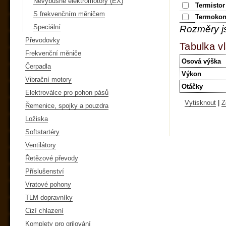
Nevýbušné elektromotory (EX)
Termistor
S frekvenčním měničem
Termokon
Speciální
Rozměry j
Převodovky
Tabulka vl
Frekvenční měniče
Osová výška
Čerpadla
Výkon
Vibrační motory
Otáčky
Elektroválce pro pohon pásů
Vytisknout
|
Z
Řemenice, spojky a pouzdra
Ložiska
Softstartéry
Ventilátory
Řetězové převody
Příslušenství
Vratové pohony
TLM dopravníky
Cizí chlazení
Komplety pro grilování