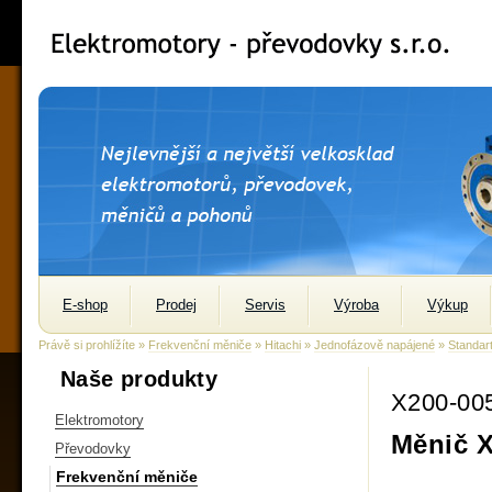
E-shop
Prodej
Servis
Výroba
Výkup
Právě si prohlížíte »
Frekvenční měniče
»
Hitachi
»
Jednofázově napájené
»
Standar
Naše produkty
X200-00
Elektromotory
Měnič 
Převodovky
Frekvenční měniče