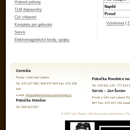
Vratové pohony
Napětí
TLM dopravníky
Proud
Cizí chlazení
Vytisknout
|
Z
Komplety pro grilování
Servis
Elektromagnetické brzdy, spojky
Centrála
Povrly u Ústí nad Labem
Pobočka Roudnice na
Tel: 475 227 083, 608 970 904 Fax: 475 208
Tel: 416 841 142, 777 813 
640
Servis – Jan Šuster
e-mail:
info(e)elektromotory-prevodovky.cz
Povrly u Ústí nad Labem Te
Pobočka Holešov
867 Fax: 475 227 234 ema
Tel: 608 813 857
© 2007 Jan Šuster, Všechna práva vyhrazena. | Tec