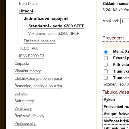
Základní cena
Eura Drives
včetn
6 241 Kč
Hitachi
Jednofázově napájené
Množství:
Standartní - serie X200 SFEF
Vektorové - serie SJ200 NFEF
Provedení:
Třífázově napájené
TECO IP65
Měnič X
IP66 E2000 T3
Externí 
Čerpadla
Filtr vst
Vibrační motory
Tlumivka
Tlumivka
Elektroválce pro pohon pásů
Rozměry jsou u
Řemenice, spojky a pouzdra
Tabulka vlast
Ložiska
Výkon
Softstartéry
Frekvenční ro
Ventilátory
Vstupní frekv
Řetězové převody
Možnost bržd
Příslušenství
Filtr vstupní 