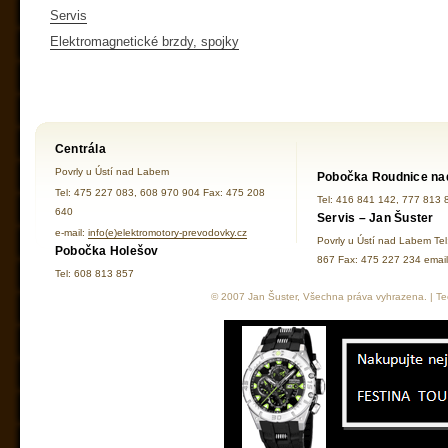
Servis
Elektromagnetické brzdy, spojky
Centrála
Povrly u Ústí nad Labem
Pobočka Roudnice na
Tel: 475 227 083, 608 970 904 Fax: 475 208
Tel: 416 841 142, 777 813 
640
Servis – Jan Šuster
e-mail:
info(e)elektromotory-prevodovky.cz
Povrly u Ústí nad Labem Te
Pobočka Holešov
867 Fax: 475 227 234 ema
Tel: 608 813 857
© 2007 Jan Šuster, Všechna práva vyhrazena. | Tec