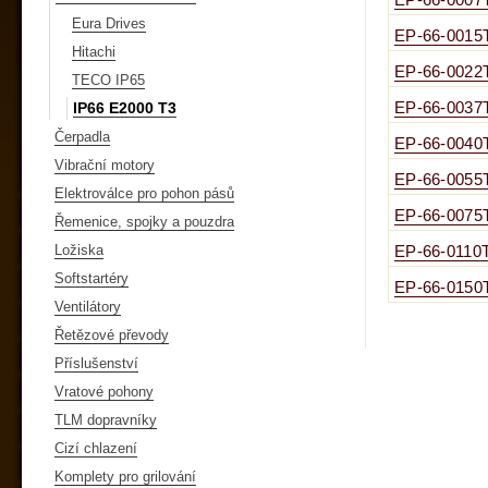
EP-66-0007
Eura Drives
EP-66-0015
Hitachi
EP-66-0022
TECO IP65
IP66 E2000 T3
EP-66-0037
Čerpadla
EP-66-0040
Vibrační motory
EP-66-0055
Elektroválce pro pohon pásů
EP-66-0075
Řemenice, spojky a pouzdra
Ložiska
EP-66-0110
Softstartéry
EP-66-0150
Ventilátory
Řetězové převody
Příslušenství
Vratové pohony
TLM dopravníky
Cizí chlazení
Komplety pro grilování