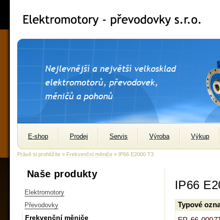
E-shop
Prodej
Servis
Výroba
Výkup
Právě si prohlížíte »
Frekvenční měniče
» IP66 E2000 T3
Naše produkty
IP66 E2
Elektromotory
Typové ozna
Převodovky
Frekvenční měniče