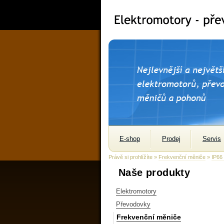
E-shop
Prodej
Servis
Právě si prohlížíte »
Frekvenční měniče
»
IP66
Naše produkty
Elektromotory
Převodovky
Frekvenční měniče