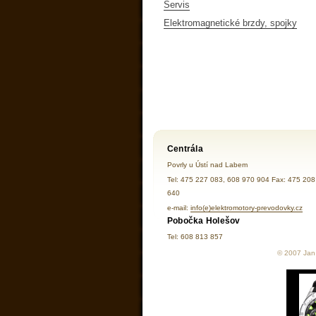
Servis
Elektromagnetické brzdy, spojky
Centrála
Povrly u Ústí nad Labem
Tel: 475 227 083, 608 970 904 Fax: 475 208
640
e-mail:
info(e)elektromotory-prevodovky.cz
Pobočka Holešov
Tel: 608 813 857
© 2007 Jan 