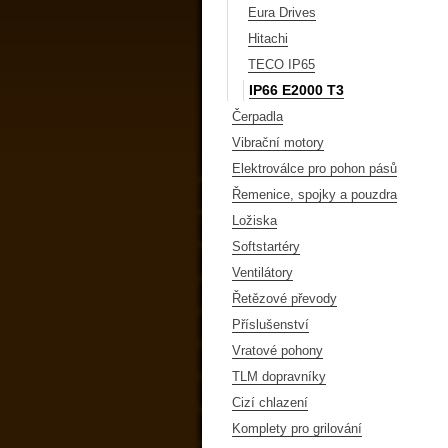
Eura Drives
Hitachi
TECO IP65
IP66 E2000 T3
Čerpadla
Vibrační motory
Elektroválce pro pohon pásů
Řemenice, spojky a pouzdra
Ložiska
Softstartéry
Ventilátory
Řetězové převody
Příslušenství
Vratové pohony
TLM dopravníky
Cizí chlazení
Komplety pro grilování