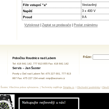
Vestavěný
Filtr vstupní “a“
3 x 400 V
Napětí
9 A
Proud
Vytisknout
|
Zeptat se prodavače
|
Poslat známému
Fráze:
Pobočka Roudnice nad Labem
Tel: 416 841 142, 777 813 855 Fax: 416 841 142
Servis – Jan Šuster
Povrly u Ústí nad Labem Tel: 475 227 001, 777 813
867 Fax: 475 227 234 email: nmp@seznam.cz
Šuster, Všechna práva vyhrazena. | Technicky zajišťuje
Simplia.cz
. |
Obchodní podmínky
|
Záruč