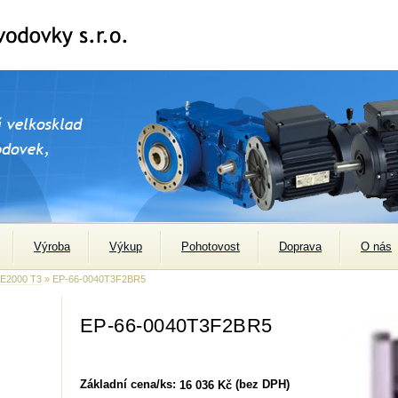
Výroba
Výkup
Pohotovost
Doprava
O nás
 E2000 T3
» EP-66-0040T3F2BR5
EP-66-0040T3F2BR5
Základní cena/ks:
(bez DPH)
16 036 Kč