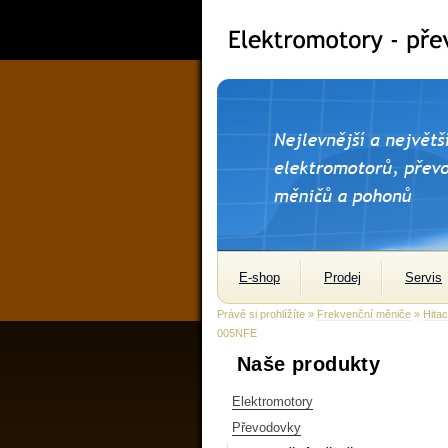
E-shop
Prodej
Servis
Právě si prohlížíte »
Frekvenční měniče
»
Hitac
005NFE
Naše produkty
Elektromotory
Převodovky