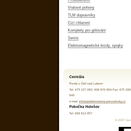
Vratové pohony
TLM dopravníky
Cizí chlazení
Komplety pro grilování
Servis
Elektromagnetické brzdy, spojky
Centrála
Povrly u Ústí nad Labem
Tel: 475 227 083, 608 970 904 Fax: 475 208
640
e-mail:
info(e)elektromotory-prevodovky.cz
Pobočka Holešov
Tel: 608 813 857
© 2007 Jan 