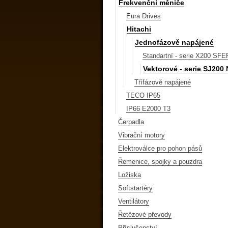
Frekvenční měniče
Eura Drives
Hitachi
Jednofázově napájené
Standartní - serie X200 SFE
Vektorové - serie SJ200
Třífázově napájené
TECO IP65
IP66 E2000 T3
Čerpadla
Vibrační motory
Elektroválce pro pohon pásů
Řemenice, spojky a pouzdra
Ložiska
Softstartéry
Ventilátory
Řetězové převody
Příslušenství