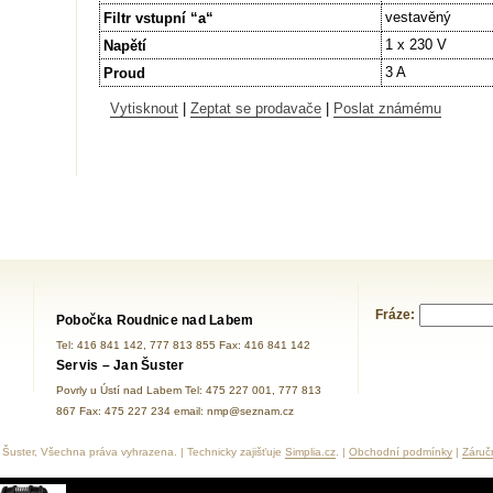
vestavěný
Filtr vstupní “a“
1 x 230 V
Napětí
3 A
Proud
Vytisknout
|
Zeptat se prodavače
|
Poslat známému
Fráze:
Pobočka Roudnice nad Labem
Tel: 416 841 142, 777 813 855 Fax: 416 841 142
Servis – Jan Šuster
Povrly u Ústí nad Labem Tel: 475 227 001, 777 813
867 Fax: 475 227 234 email: nmp@seznam.cz
Šuster, Všechna práva vyhrazena. | Technicky zajišťuje
Simplia.cz
. |
Obchodní podmínky
|
Záruč