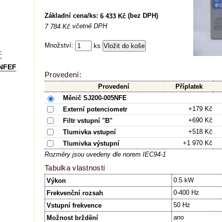
Základní cena/ks:
(bez DPH)
6 433 Kč
včetně DPH
7 784 Kč
Množství:
ks
F
 NFEF
Provedení:
Provedení
Příplatek
Měnič SJ200-005NFE
+179 Kč
Externí potenciometr
+690 Kč
Filtr vstupní "B"
+518 Kč
Tlumivka vstupní
+1 970 Kč
Tlumivka výstupní
Rozměry jsou uvedeny dle norem IEC94-1
Tabulka vlastností
0.5 kW
Výkon
0-400 Hz
Frekvenční rozsah
50 Hz
Vstupní frekvence
ano
Možnost brždění