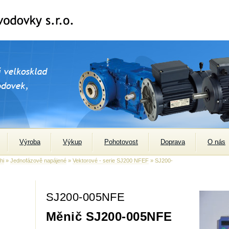
Výroba
Výkup
Pohotovost
Doprava
O nás
hi
»
Jednofázově napájené
»
Vektorové - serie SJ200 NFEF
» SJ200-
SJ200-005NFE
Měnič SJ200-005NFE