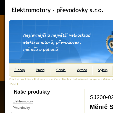
E-shop
Prodej
Servis
Výroba
Výkup
Právě si prohlížíte »
Frekvenční měniče
»
Hitachi
»
Jednofázově napájené
»
Vektoro
022NFE
Naše produkty
SJ200-0
Elektromotory
Měnič 
Převodovky