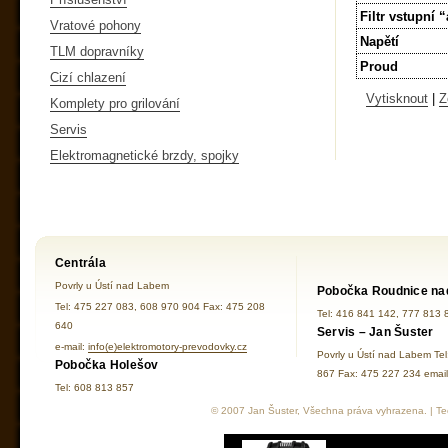
Filtr vstupní 
Vratové pohony
Napětí
TLM dopravníky
Proud
Cizí chlazení
Vytisknout
|
Z
Komplety pro grilování
Servis
Elektromagnetické brzdy, spojky
Centrála
Povrly u Ústí nad Labem
Pobočka Roudnice na
Tel: 475 227 083, 608 970 904 Fax: 475 208
Tel: 416 841 142, 777 813 
640
Servis – Jan Šuster
e-mail:
info(e)elektromotory-prevodovky.cz
Povrly u Ústí nad Labem Te
Pobočka Holešov
867 Fax: 475 227 234 ema
Tel: 608 813 857
© 2007 Jan Šuster, Všechna práva vyhrazena. | Tec