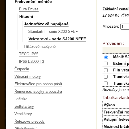
Frekvenční měniče
Základní cena
Eura Drives
včet
12 624 Kč
Hitachi
Jednofázově napájené
Množství:
Standartní - serie X200 SFEF
Vektorové - serie SJ200 NFEF
Provedení:
Třífázově napájené
TECO IP65
Měnič S
IP66 E2000 T3
Externí 
Čerpadla
Filtr vst
Vibrační motory
Tlumivka
Tlumivka
Elektroválce pro pohon pásů
Rozměry jsou u
Řemenice, spojky a pouzdra
Tabulka vlast
Ložiska
Výkon
Softstartéry
Frekvenční ro
Ventilátory
Vstupní frekv
Řetězové převody
Možnost bržd
Příslušenství